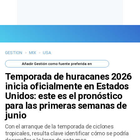
GESTION
>
MIX
>
USA
Últimas Noticias
Añadir
Gestión
como fuente preferida en
Mi Bolsillo
Temporada de huracanes 2026
Respuestas
inicia oficialmente en Estados
Unidos: este es el pronóstico
Gente
para las primeras semanas de
Vida Laboral
junio
Tendencias Mix
Con el arranque de la temporada de ciclones
tropicales, resulta clave identificar cómo se podría
Sports