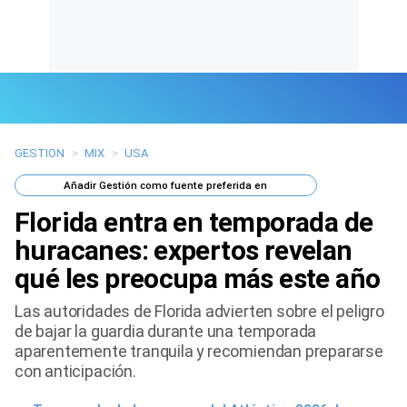
GESTION
>
MIX
>
USA
Últimas Noticias
Añadir
Gestión
como fuente preferida en
Mi Bolsillo
Florida entra en temporada de
Respuestas
huracanes: expertos revelan
qué les preocupa más este año
Gente
Las autoridades de Florida advierten sobre el peligro
Vida Laboral
de bajar la guardia durante una temporada
aparentemente tranquila y recomiendan prepararse
Tendencias Mix
con anticipación.
Sports