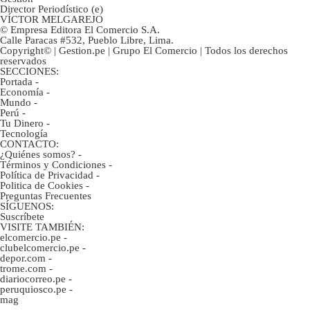
Director Periodístico (e)
VÍCTOR MELGAREJO
© Empresa Editora El Comercio S.A.
Calle Paracas #532, Pueblo Libre, Lima.
Copyright© | Gestion.pe | Grupo El Comercio | Todos los derechos
reservados
SECCIONES:
Portada
-
Economía
-
Mundo
-
Perú
-
Tu Dinero
-
Tecnología
CONTACTO:
¿Quiénes somos?
-
Términos y Condiciones
-
Política de Privacidad
-
Politica de Cookies
-
Preguntas Frecuentes
SÍGUENOS:
Suscríbete
VISITE TAMBIÉN:
elcomercio.pe
-
clubelcomercio.pe
-
depor.com
-
trome.com
-
diariocorreo.pe
-
peruquiosco.pe
-
mag