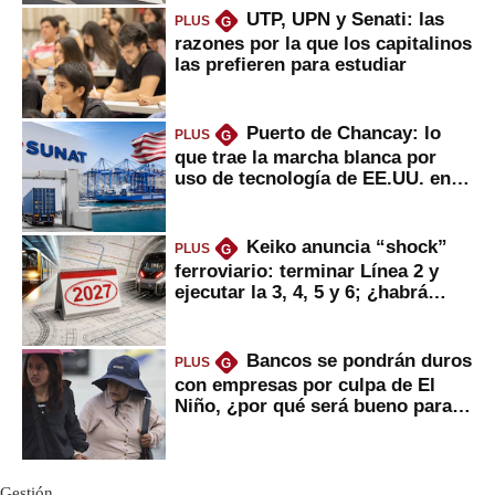
UTP, UPN y Senati: las
PLUS
G
razones por la que los capitalinos
las prefieren para estudiar
Puerto de Chancay: lo
PLUS
G
que trae la marcha blanca por
uso de tecnología de EE.UU. en
mercancías
Keiko anuncia “shock”
PLUS
G
ferroviario: terminar Línea 2 y
ejecutar la 3, 4, 5 y 6; ¿habrá
avances?
Bancos se pondrán duros
PLUS
G
con empresas por culpa de El
Niño, ¿por qué será bueno para
ahorristas?
Gestión