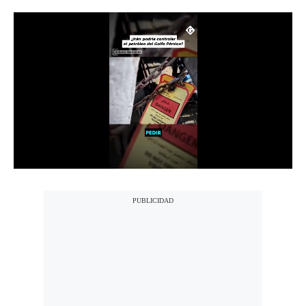
Notas Contratadas
Podcast
Gestión TV
Videos
Fotogalerías
gestion.pe
¿quiénes
Somos?
Términos
Y
Condiciones
Política
De
Privacidad