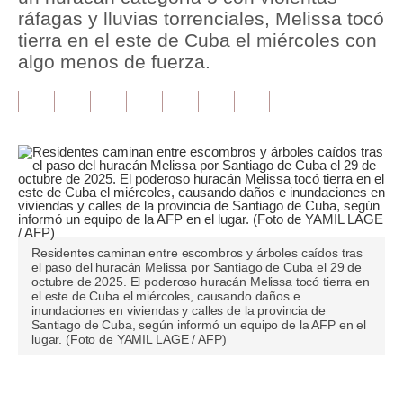
ráfagas y lluvias torrenciales, Melissa tocó
Tu Dinero
tierra en el este de Cuba el miércoles con
algo menos de fuerza.
Finanzas Personales
Inmobiliarias
Plus G
Opinión
Editorial
Pregunta de hoy
Residentes caminan entre escombros y árboles caídos tras
el paso del huracán Melissa por Santiago de Cuba el 29 de
octubre de 2025. El poderoso huracán Melissa tocó tierra en
Blogs
el este de Cuba el miércoles, causando daños e
inundaciones en viviendas y calles de la provincia de
Tendencias
Santiago de Cuba, según informó un equipo de la AFP en el
lugar. (Foto de YAMIL LAGE / AFP)
Lujo
Viajes
Únete a nuestro canal