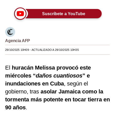
Moda
Suscríbete a YouTube
Estilos
Mundo
EEUU
Agencia AFP
México
29/10/2025 10H09
- ACTUALIZADO A 29/10/2025 10H35
España
El
huracán Melissa provocó este
Internacional
miércoles “
daños cuantiosos
” e
Tecnología
inundaciones en Cuba
, según el
Club del Suscriptor
gobierno, tras
asolar Jamaica como la
tormenta más potente en tocar tierra en
Mix
90 años
.
G de Gestión