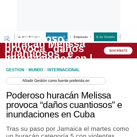
Últimas Noticias
Empresas G
Empresas
G de Gestión
Finanzas
Lo último
Peru Quiosco
SUSCRÍBETE
Portada
GESTION
>
MUNDO
>
INTERNACIONAL
Empresas
Añadir
Gestión
como fuente preferida en
Management & Empleo
Poderoso huracán Melissa
Economía
provoca “daños cuantiosos” e
inundaciones en Cuba
Mercados
Perú
Tras su paso por Jamaica el martes como
un huracán categoría 5 con violentas
Política