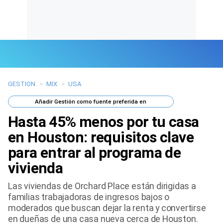
GESTION
>
MIX
>
USA
Últimas Noticias
Añadir
Gestión
como fuente preferida en
Mi Bolsillo
Hasta 45% menos por tu casa
Respuestas
en Houston: requisitos clave
para entrar al programa de
Gente
vivienda
Vida Laboral
Las viviendas de Orchard Place están dirigidas a
familias trabajadoras de ingresos bajos o
Tendencias Mix
moderados que buscan dejar la renta y convertirse
en dueñas de una casa nueva cerca de Houston.
Sports