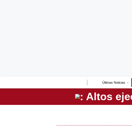
Lo último
Peru Quiosco
Portada
Empresas
Management & Empleo
Economía
Últimas Noticias
Mercados
Perú
Política
Tu Dinero