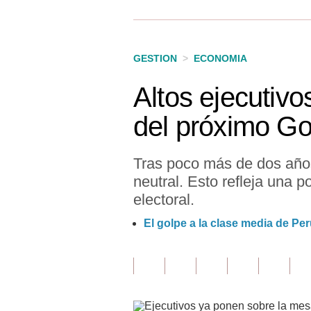
Finanzas Personales
Inmobiliarias
GESTION
>
ECONOMIA
Plus G
Altos ejecutivo
Opinión
del próximo G
Editorial
Pregunta de hoy
Tras poco más de dos años
neutral. Esto refleja una p
Blogs
electoral.
Tendencias
El golpe a la clase media de Pe
Lujo
Viajes
Moda