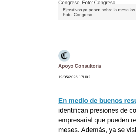
Estilos
Ejecutivos ya ponen sobre la mesa las
Foto: Congreso.
Mundo
EEUU
Únete a nuestro canal
México
España
Apoyo Consultoría
Internacional
19/05/2026 17H02
Tecnología
Club del Suscriptor
En medio de buenos resu
Mix
identifican presiones de c
G de Gestión
empresarial que pueden re
Notas Contratadas
meses. Además, ya se visl