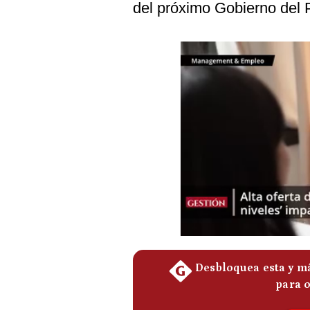
del próximo Gobierno del 
Podcast
Gestión TV
Videos
Fotogalerías
gestion.pe
¿quiénes
Somos?
Términos
Y
Condiciones
Política
De
Privacidad
Politica