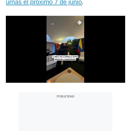
urnas el próximo 7 de junio
.
Notas Contratadas
Podcast
Gestión TV
Videos
Fotogalerías
gestion.pe
¿quiénes
Somos?
Términos
Y
Condiciones
Política
De
Privacidad