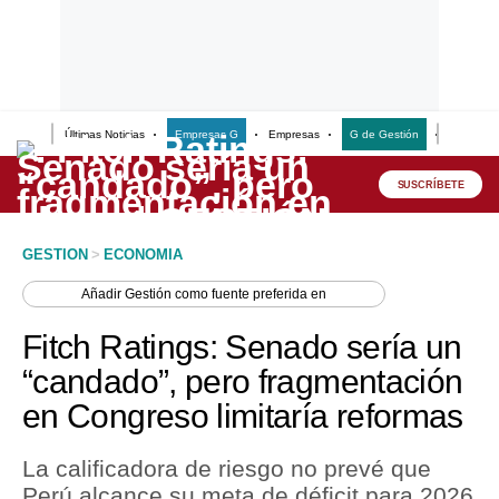
Últimas Noticias
Empresas G
Empresas
G de Gestión
Finanzas
Lo último
Peru Quiosco
SUSCRÍBETE
Portada
GESTION
>
ECONOMIA
Empresas
Añadir
Gestión
como fuente preferida en
Management & Empleo
Fitch Ratings: Senado sería un
Economía
“candado”, pero fragmentación
en Congreso limitaría reformas
Mercados
Perú
La calificadora de riesgo no prevé que
Perú alcance su meta de déficit para 2026
Política