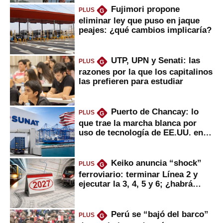
Fujimori propone
PLUS
G
eliminar ley que puso en jaque
peajes: ¿qué cambios implicaría?
UTP, UPN y Senati: las
PLUS
G
razones por la que los capitalinos
las prefieren para estudiar
Puerto de Chancay: lo
PLUS
G
que trae la marcha blanca por
uso de tecnología de EE.UU. en
mercancías
Keiko anuncia “shock”
PLUS
G
ferroviario: terminar Línea 2 y
ejecutar la 3, 4, 5 y 6; ¿habrá
avances?
Perú se “bajó del barco”
PLUS
G