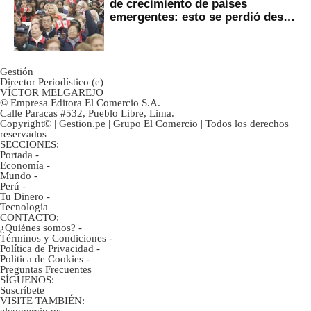
de crecimiento de países
emergentes: esto se perdió desde
2022
Gestión
Director Periodístico (e)
VÍCTOR MELGAREJO
© Empresa Editora El Comercio S.A.
Calle Paracas #532, Pueblo Libre, Lima.
Copyright© | Gestion.pe | Grupo El Comercio | Todos los derechos
reservados
SECCIONES:
Portada
-
Economía
-
Mundo
-
Perú
-
Tu Dinero
-
Tecnología
CONTACTO:
¿Quiénes somos?
-
Términos y Condiciones
-
Política de Privacidad
-
Politica de Cookies
-
Preguntas Frecuentes
SÍGUENOS:
Suscríbete
VISITE TAMBIÉN:
elcomercio.pe
-