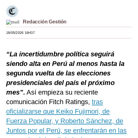
Moda
Estilos
Redacción Gestión
18/05/2026 16H37
Mundo
EEUU
“La incertidumbre política seguirá
México
siendo alta en Perú al menos hasta la
España
segunda vuelta de las elecciones
presidenciales del país el próximo
Internacional
mes”
.
Así empieza su reciente
Tecnología
comunicación Fitch Ratings,
tras
Club del Suscriptor
oficializarse que Keiko Fujimori, de
Fuerza Popular, y Roberto Sánchez, de
Mix
Juntos por el Perú, se enfrentarán en las
G de Gestión