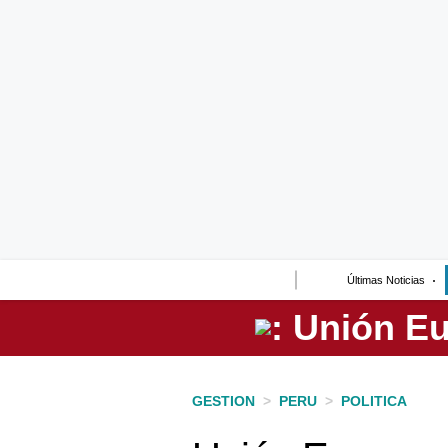
Lo último
Peru Quiosco
Portada
Empresas
Management & Empleo
Economía
Últimas Noticias
Mercados
Perú
Política
GESTION
>
PERU
>
POLITICA
Tu Dinero