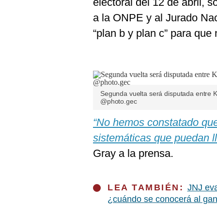
electoral del 12 de abril, 
De
Cookies
a la ONPE y al Jurado Nac
Preguntas
“plan b y plan c” para que
Frecuentes
Segunda vuelta será disputada entre 
@photo.gec
“No hemos constatado que
sistemáticas que puedan ll
Gray a la prensa.
LEA TAMBIÉN:
JNJ eva
¿cuándo se conocerá al ga