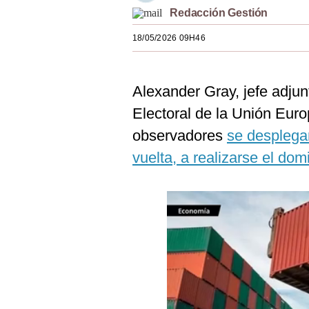
Redacción Gestión
Estilos
18/05/2026 09H46
Mundo
EEUU
Alexander Gray, jefe adju
México
Electoral de la Unión Eur
España
observadores
se desplegar
Internacional
vuelta, a realizarse el dom
Tecnología
Club del Suscriptor
Mix
G de Gestión
Notas Contratadas