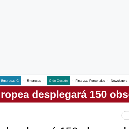
Empresas G
Empresas
G de Gestión
Finanzas Personales
Newsletters