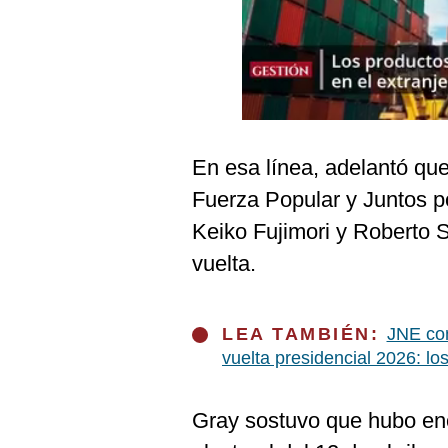
Podcast
Gestión TV
Videos
Fotogalerías
En esa línea, adelantó qu
Fuerza Popular y Juntos po
gestion.pe
Keiko Fujimori y Roberto 
¿quiénes
vuelta.
Somos?
Términos
Y
LEA TAMBIÉN:
JNE con
Condiciones
vuelta presidencial 2026: l
Política
De
Privacidad
Gray sostuvo que hubo eno
Politica