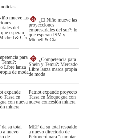
 noticias
G
¿El Niño mueve las
proyecciones
empresariales del sur?: lo
que esperan ISM y
Michell & Cía
G
¿Competencia para
Shein y Temu?: Mercado
Libre lanza marca propia
de moda
Patriot expande proyecto
Tassa en Moquegua con
nueva concesión minera
MEF da su total respaldo
a nuevo directorio de
Petroperú para “cambiar