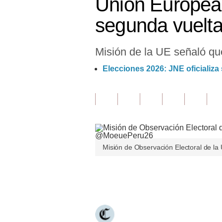
Unión Europea 
Finanzas Personales
segunda vuelta
Inmobiliarias
Misión de la UE señaló que
Plus G
Elecciones 2026: JNE oficializ
Opinión
Editorial
Pregunta de hoy
Blogs
Misión de Observación Electoral de l
Tendencias
Lujo
Únete a nuestro canal
Viajes
Moda