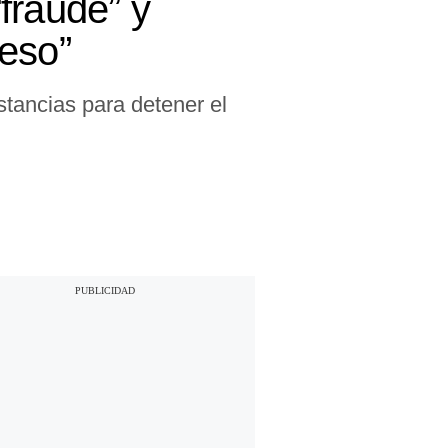
fraude” y
reso”
stancias para detener el