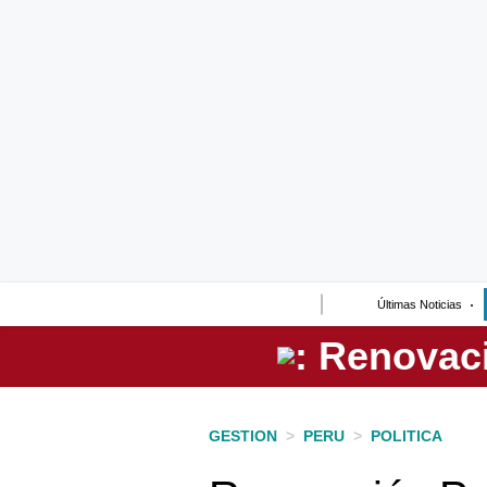
Lo último
Peru Quiosco
Portada
Empresas
Management & Empleo
Economía
Últimas Noticias
Mercados
Perú
Política
GESTION
>
PERU
>
POLITICA
Tu Dinero