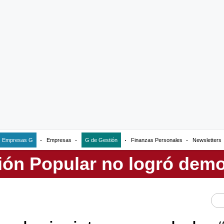
Empresas G
Empresas
G de Gestión
Finanzas Personales
Newsletters