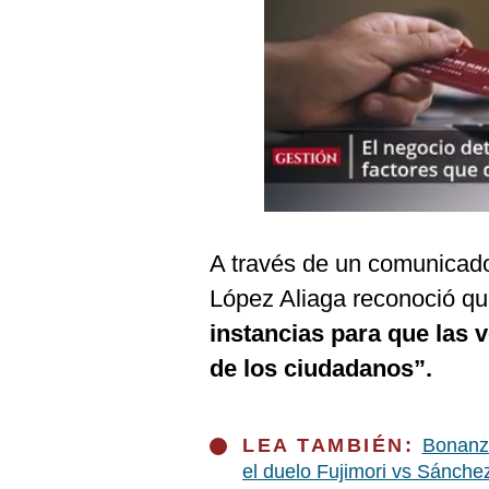
Podcast
Gestión TV
Videos
Fotogalerías
gestion.pe
A través de un comunicado
¿quiénes
López Aliaga reconoció q
Somos?
instancias para que las 
Términos
Y
de los ciudadanos”.
Condiciones
Política
De
Privacidad
LEA TAMBIÉN:
Bonanza
el duelo Fujimori vs Sánche
Politica