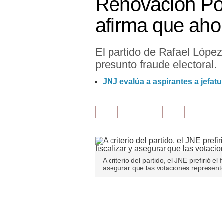
Renovación Pop
Finanzas Personales
afirma que aho
Inmobiliarias
El partido de Rafael López
Plus G
presunto fraude electoral.
Opinión
JNJ evalúa a aspirantes a jefa
Editorial
Pregunta de hoy
Blogs
Tendencias
A criterio del partido, el JNE prefirió 
asegurar que las votaciones represent
Lujo
Viajes
Únete a nuestro canal
Moda