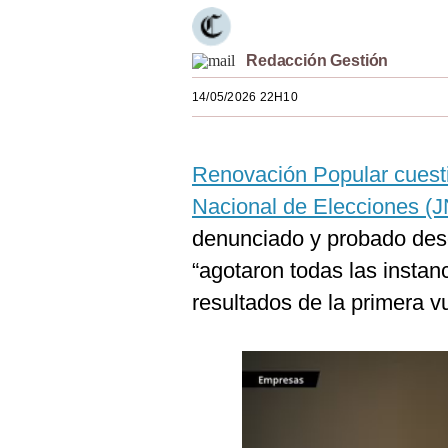
Estilos
Mundo
Redacción Gestión
14/05/2026 22H10
EEUU
México
Renovación Popular cuest
España
Nacional de Elecciones (
Internacional
denunciado y probado desde
Tecnología
“agotaron todas las instanc
resultados de la primera vu
Club del Suscriptor
Mix
G de Gestión
Notas Contratadas