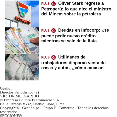
Oliver Stark regresa a
PLUS
G
Petroperú: lo que dice el ministro
del Minem sobre la petrolera
Deudas en Infocorp: ¿se
PLUS
G
puede pedir nuevo crédito
mientras se sale de la lista
negra?
Utilidades de
PLUS
G
trabajadores disparan venta de
casas y autos, ¿cómo amasan
tanta liquidez?
Gestión
Director Periodístico (e)
VÍCTOR MELGAREJO
© Empresa Editora El Comercio S.A.
Calle Paracas #532, Pueblo Libre, Lima.
Copyright© | Gestion.pe | Grupo El Comercio | Todos los derechos
reservados
SECCIONES: