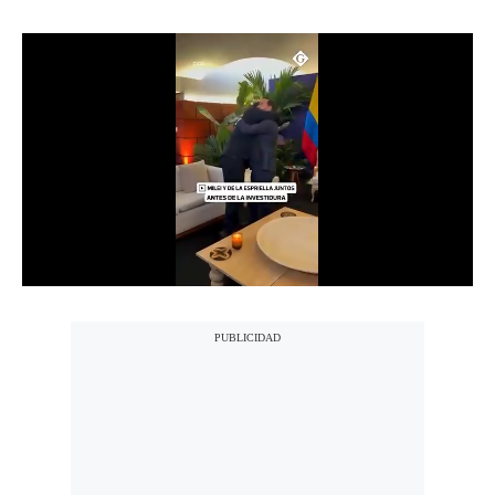
Notas Contratadas
Podcast
Gestión TV
Videos
Fotogalerías
gestion.pe
¿quiénes
Somos?
Términos
Y
Condiciones
Política
De
Privacidad