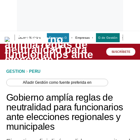
Últimas Noticias
Empresas G
Empresas
G de Gestión
Finanzas
Lo último
Peru Quiosco
SUSCRÍBETE
Portada
GESTION
>
PERU
Empresas
Añadir
Gestión
como fuente preferida en
Management & Empleo
Gobierno amplía reglas de
Economía
neutralidad para funcionarios
ante elecciones regionales y
Mercados
municipales
Perú
Política