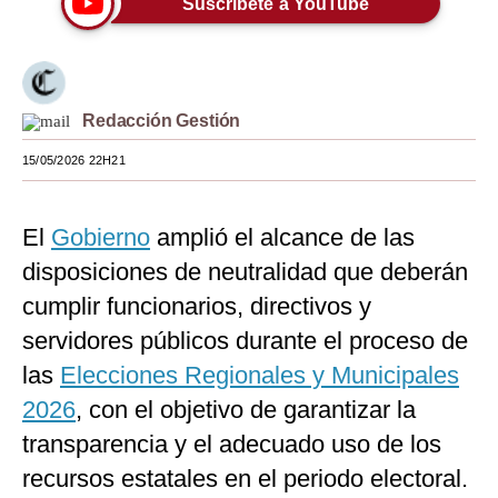
Suscríbete a YouTube
Moda
Estilos
Redacción Gestión
Mundo
15/05/2026 22H21
EEUU
México
El
Gobierno
amplió el alcance de las
España
disposiciones de neutralidad que deberán
Internacional
cumplir funcionarios, directivos y
servidores públicos durante el proceso de
Tecnología
las
Elecciones Regionales y Municipales
Club del Suscriptor
2026
, con el objetivo de garantizar la
Mix
transparencia y el adecuado uso de los
recursos estatales en el periodo electoral.
G de Gestión