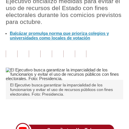
Ejecutivo oficializó medidas para evitar el
uso de recursos del Estado con fines
Tu Dinero
electorales durante los comicios previstos
para octubre.
Finanzas Personales
Balcázar promulga norma que prioriza colegios y
Inmobiliarias
universidades como locales de votación
Plus G
Opinión
Editorial
Pregunta de hoy
El Ejecutivo busca garantizar la imparcialidad de los
funcionarios y evitar el uso de recursos públicos con fines
Blogs
electorales. Foto: Presidencia.
Tendencias
Únete a nuestro canal
Lujo
Viajes