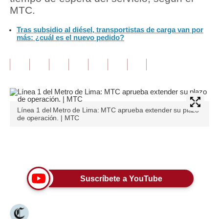
MTC.
Tu Dinero
Tras subsidio al diésel, transportistas de carga van por
más: ¿cuál es el nuevo pedido?
Finanzas Personales
Inmobiliarias
Plus G
Opinión
Línea 1 del Metro de Lima: MTC aprueba extender su plazo
Editorial
de operación. | MTC
Pregunta de hoy
Únete a nuestro canal
Blogs
Tendencias
Suscríbete a YouTube
Lujo
Viajes