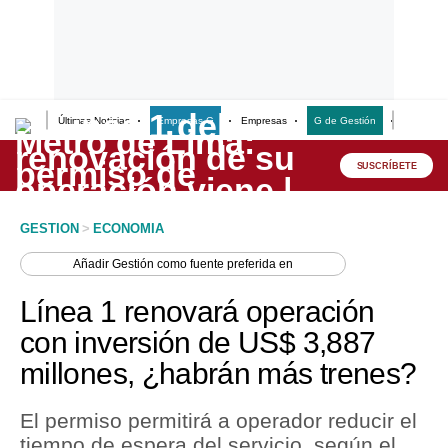
Últimas Noticias
Empresas G
Empresas
G de Gestión
Finanzas
Lo último
Peru Quiosco
SUSCRÍBETE
Portada
GESTION
>
ECONOMIA
Empresas
Añadir
Gestión
como fuente preferida en
Management & Empleo
Línea 1 renovará operación
Economía
con inversión de US$ 3,887
millones, ¿habrán más trenes?
Mercados
Perú
El permiso permitirá a operador reducir el
tiempo de espera del servicio, según el
Política