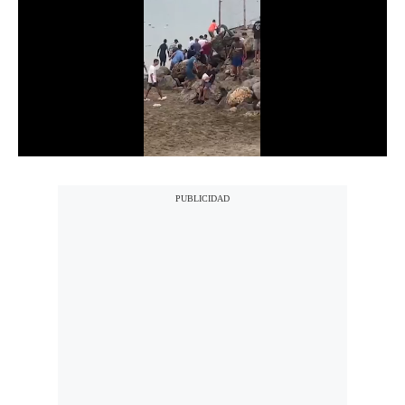
Notas Contratadas
Podcast
Gestión TV
Videos
Fotogalerías
gestion.pe
¿quiénes
Somos?
Términos
Y
Condiciones
Política
De
Privacidad