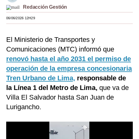
Redacción Gestión
Moda
06/06/2026 12H29
Estilos
Mundo
El Ministerio de Transportes y
EEUU
Comunicaciones (MTC) informó que
renovó hasta el año 2031 el permiso de
México
operación de la empresa concesionaria
España
Tren Urbano de Lima,
responsable de
Internacional
la Línea 1 del Metro de Lima,
que va de
Villa El Salvador hasta San Juan de
Tecnología
Lurigancho.
Club del Suscriptor
Mix
G de Gestión