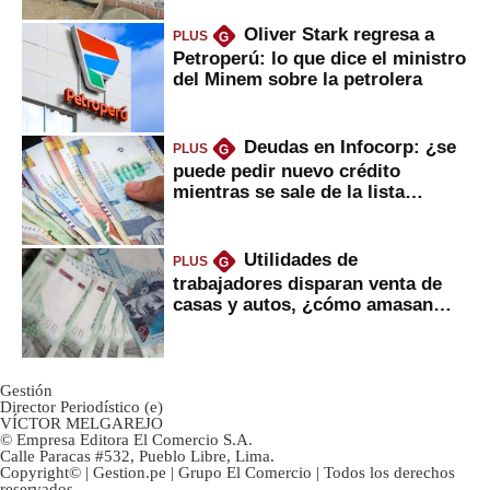
Oliver Stark regresa a
PLUS
G
Petroperú: lo que dice el ministro
del Minem sobre la petrolera
Deudas en Infocorp: ¿se
PLUS
G
puede pedir nuevo crédito
mientras se sale de la lista
negra?
Utilidades de
PLUS
G
trabajadores disparan venta de
casas y autos, ¿cómo amasan
tanta liquidez?
Gestión
Director Periodístico (e)
VÍCTOR MELGAREJO
© Empresa Editora El Comercio S.A.
Calle Paracas #532, Pueblo Libre, Lima.
Copyright© | Gestion.pe | Grupo El Comercio | Todos los derechos
reservados