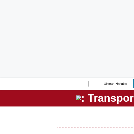
Lo último
Peru Quiosco
Portada
Empresas
Management & Empleo
Economía
Últimas Noticias
Mercados
Perú
Política
Tu Dinero