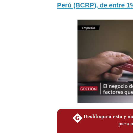
Podcast
Perú (BCRP), de entre 1
Gestión TV
Videos
Fotogalerías
gestion.pe
¿quiénes
Somos?
Términos
Y
Condiciones
Política
De
Privacidad
Politica