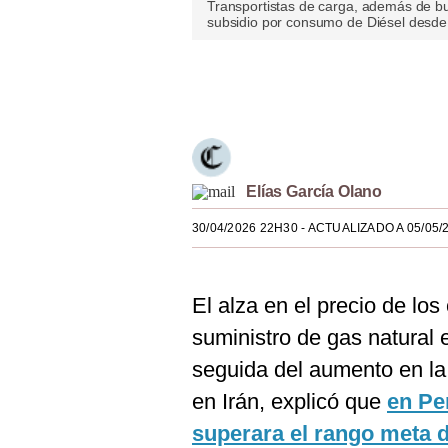
Transportistas de carga, además de bus
Estilos
subsidio por consumo de Diésel desde
Mundo
Únete a nuestro canal
EEUU
México
España
Elías García Olano
Internacional
30/04/2026 22H30
- ACTUALIZADO A 05/05/
Tecnología
Club del Suscriptor
El alza en el precio de los
suministro de gas natural 
Mix
seguida del aumento en la 
G de Gestión
en Irán, explicó que
en Pe
Notas Contratadas
superara el rango meta 