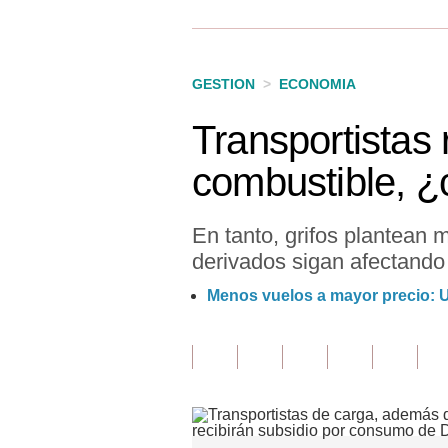
Finanzas Personales
Inmobiliarias
GESTION
>
ECONOMIA
Plus G
Transportistas
Opinión
combustible, ¿
Editorial
Pregunta de hoy
En tanto, grifos plantean m
derivados sigan afectando
Blogs
Menos vuelos a mayor precio: Un
Tendencias
Lujo
Viajes
Moda