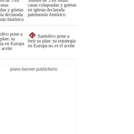
Sismos de 5 en Junín:
casas colapsadas y grietas
en iglesia declarada
patrimonio histórico
G
Santolivo pone a
freír su plan: su estrategia
en Europa no es el aceite