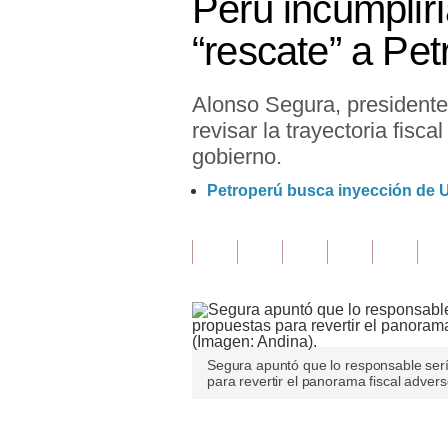
Perú incumplirí
Finanzas Personales
“rescate” a Pet
Inmobiliarias
Alonso Segura, presidente
Plus G
revisar la trayectoria fisc
Opinión
gobierno.
Editorial
Petroperú busca inyección de US
Pregunta de hoy
Blogs
Tendencias
Lujo
Segura apuntó que lo responsable serí
para revertir el panorama fiscal advers
Viajes
Moda
Únete a nuestro canal