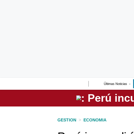
Lo último
Peru Quiosco
Portada
Empresas
Management & Empleo
Economía
Últimas Noticias
Mercados
Perú
Política
GESTION
>
ECONOMIA
Tu Dinero