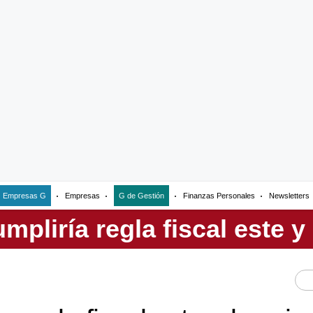
Empresas G
Empresas
G de Gestión
Finanzas Personales
Newsletters