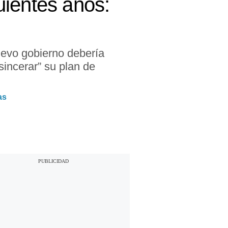
guientes años:
uevo gobierno debería
sincerar” su plan de
as