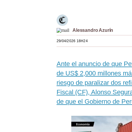
Estilos
Mundo
EEUU
Alessandro Azurín
México
29/04/2026 18H24
España
Ante el anuncio de que Pet
Internacional
de US$ 2,000 millones más
Tecnología
riesgo de paralizar dos ref
Club del Suscriptor
Fiscal (CF), Alonso Segura
Mix
de que el Gobierno de Per
G de Gestión
Notas Contratadas