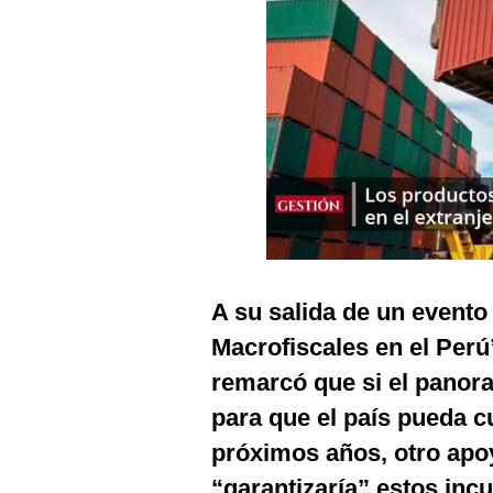
Podcast
Gestión TV
Videos
Fotogalerías
gestion.pe
¿quiénes
Somos?
A su salida de un evento
Términos
Macrofiscales en el Perú
Y
Condiciones
remarcó que si el panora
Política
para que el país pueda c
De
Privacidad
próximos años, otro apoy
Politica
“garantizaría” estos inc