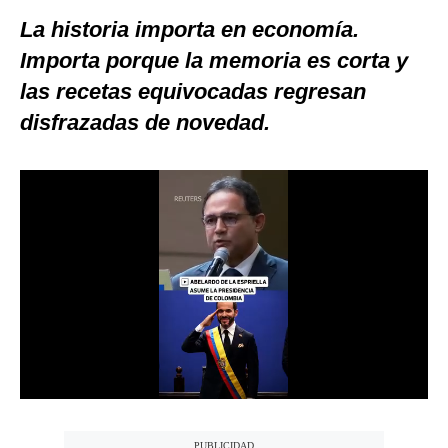
La historia importa en economía.
Moda
Importa porque la memoria es corta y
Estilos
las recetas equivocadas regresan
Mundo
disfrazadas de novedad.
EEUU
México
España
Internacional
Tecnología
Club del Suscriptor
Mix
G de Gestión