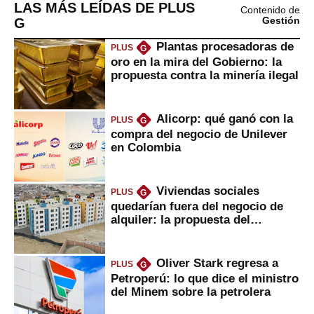
LAS MÁS LEÍDAS DE PLUS
Contenido de
G
Gestión
Plantas procesadoras de
PLUS
G
oro en la mira del Gobierno: la
propuesta contra la minería ilegal
Alicorp: qué ganó con la
PLUS
G
compra del negocio de Unilever
en Colombia
Viviendas sociales
PLUS
G
quedarían fuera del negocio de
alquiler: la propuesta del
gobierno
Oliver Stark regresa a
PLUS
G
Petroperú: lo que dice el ministro
del Minem sobre la petrolera