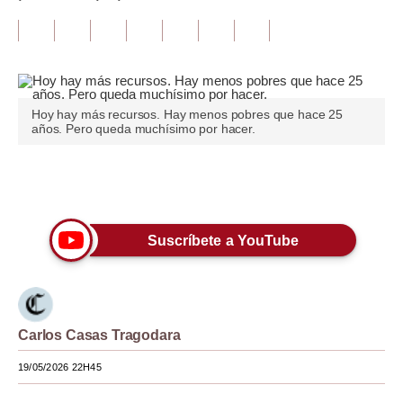
Tu Dinero
Finanzas Personales
Inmobiliarias
Hoy hay más recursos. Hay menos pobres que hace 25
años. Pero queda muchísimo por hacer.
Plus G
Opinión
Únete a nuestro canal
Editorial
Suscríbete a YouTube
Pregunta de hoy
Blogs
Tendencias
Carlos Casas Tragodara
Lujo
19/05/2026 22H45
Viajes