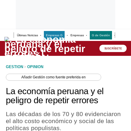
Últimas Noticias
Empresas G
Empresas
G de Gestión
Finanzas
Lo último
Peru Quiosco
SUSCRÍBETE
Portada
GESTION
>
OPINION
Empresas
Añadir
Gestión
como fuente preferida en
Management & Empleo
La economía peruana y el
Economía
peligro de repetir errores
Mercados
Las décadas de los 70 y 80 evidenciaron
Perú
el alto costo económico y social de las
políticas populistas.
Política