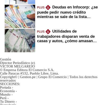
Deudas en Infocorp: ¿se
PLUS
G
puede pedir nuevo crédito
mientras se sale de la lista
negra?
Utilidades de
PLUS
G
trabajadores disparan venta de
casas y autos, ¿cómo amasan
tanta liquidez?
Gestión
Director Periodístico (e)
VÍCTOR MELGAREJO
© Empresa Editora El Comercio S.A.
Calle Paracas #532, Pueblo Libre, Lima.
Copyright© | Gestion.pe | Grupo El Comercio | Todos los derechos
reservados
SECCIONES:
Portada
-
Economía
-
Mundo
-
Perú
-
Tu Dinero
-