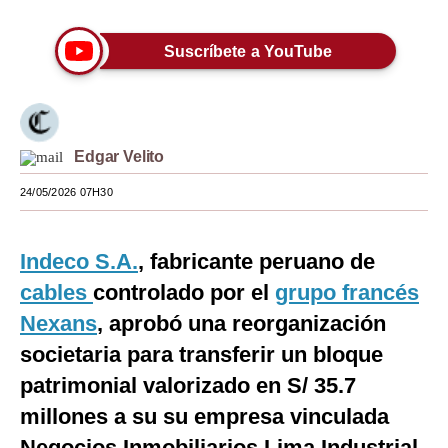
Moda
Suscríbete a YouTube
Estilos
Mundo
EEUU
Edgar Velito
México
24/05/2026 07H30
España
Indeco S.A.
, fabricante peruano de
Internacional
cables
controlado por el
grupo francés
Tecnología
Nexans
, aprobó una reorganización
Club del Suscriptor
societaria para transferir un bloque
patrimonial valorizado en S/ 35.7
Mix
millones a su su empresa vinculada
G de Gestión
Negocios Inmobiliarios Lima Industrial