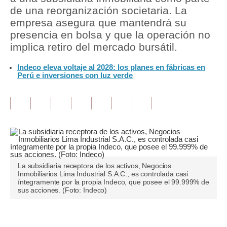
de una reorganización societaria. La
Tu Dinero
empresa asegura que mantendrá su
presencia en bolsa y que la operación no
Finanzas Personales
implica retiro del mercado bursátil.
Inmobiliarias
Indeco eleva voltaje al 2028: los planes en fábricas en
Perú e inversiones con luz verde
Plus G
Opinión
Editorial
Pregunta de hoy
Blogs
La subsidiaria receptora de los activos, Negocios
Inmobiliarios Lima Industrial S.A.C., es controlada casi
Tendencias
íntegramente por la propia Indeco, que posee el 99.999% de
sus acciones. (Foto: Indeco)
Lujo
Viajes
Únete a nuestro canal