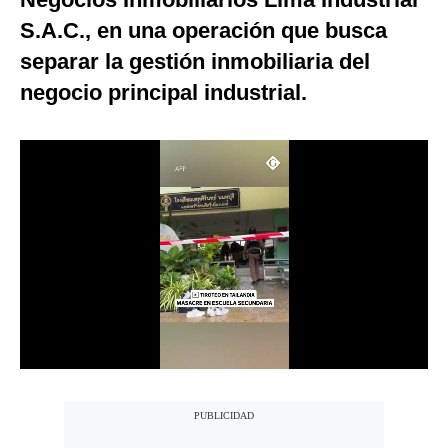
Notas Contratadas
S.A.C., en una operación que busca
separar la gestión inmobiliaria del
Podcast
negocio principal industrial.
Gestión TV
Videos
Fotogalerías
gestion.pe
¿quiénes
Somos?
Términos
Y
Condiciones
Política
De
Privacidad