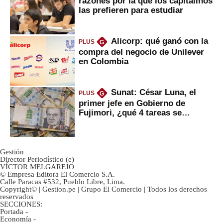
razones por la que los capitalinos
las prefieren para estudiar
Alicorp: qué ganó con la
PLUS
G
compra del negocio de Unilever
en Colombia
Sunat: César Luna, el
PLUS
G
primer jefe en Gobierno de
Fujimori, ¿qué 4 tareas se
marcan urgentes?
Gestión
Director Periodístico (e)
VÍCTOR MELGAREJO
© Empresa Editora El Comercio S.A.
Calle Paracas #532, Pueblo Libre, Lima.
Copyright© | Gestion.pe | Grupo El Comercio | Todos los derechos
reservados
SECCIONES:
Portada
-
Economía
-