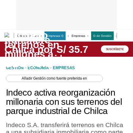
Últimas Noticias
Empresas G
Empresas
G de Gestión
Finanzas
Lo último
Peru Quiosco
SUSCRÍBETE
Portada
GESTION
>
ECONOMIA
>
EMPRESAS
Empresas
Añadir
Gestión
como fuente preferida en
Management & Empleo
Indeco activa reorganización
Economía
millonaria con sus terrenos del
parque industrial de Chilca
Mercados
Perú
Indeco S.A. transferirá terrenos en Chilca
a una subsidiaria inmobiliaria como parte
Política