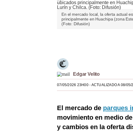
Estilos
En el mercado local, la oferta actual 
Mundo
principalmente en Huachipa (zona Este
(Foto: Difusión)
EEUU
Únete a nuestro canal
México
España
Internacional
Edgar Velito
Tecnología
07/05/2026 23H00
- ACTUALIZADO A 08/05/
Club del Suscriptor
Mix
El mercado de
parques i
G de Gestión
movimiento en medio de
Notas Contratadas
y cambios en la oferta d