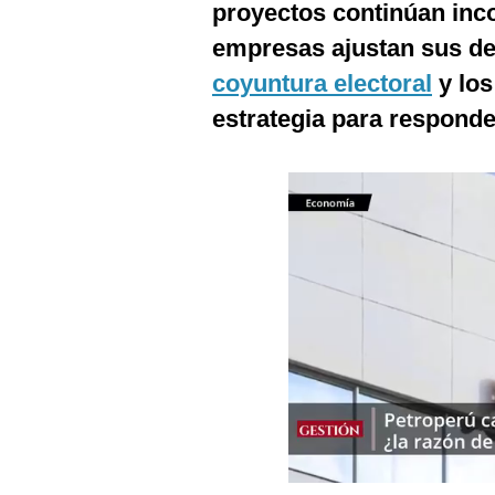
proyectos continúan inc
Podcast
empresas ajustan sus dec
Gestión TV
coyuntura electoral
y los
Videos
estrategia para responde
Fotogalerías
gestion.pe
¿quiénes
Somos?
Términos
Y
Condiciones
Política
De
Privacidad
Politica