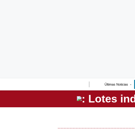
Lo último
Peru Quiosco
Portada
Empresas
Management & Empleo
Economía
Últimas Noticias
Mercados
Perú
Política
Tu Dinero