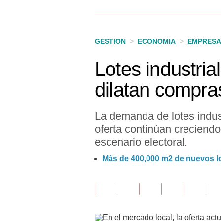
Finanzas Personales
Inmobiliarias
GESTION
>
ECONOMIA
>
EMPRESA
Plus G
Lotes industria
Opinión
dilatan compra
Editorial
Pregunta de hoy
La demanda de lotes indus
oferta continúan creciendo
Blogs
escenario electoral.
Tendencias
Más de 400,000 m2 de nuevos lo
Lujo
Viajes
Moda