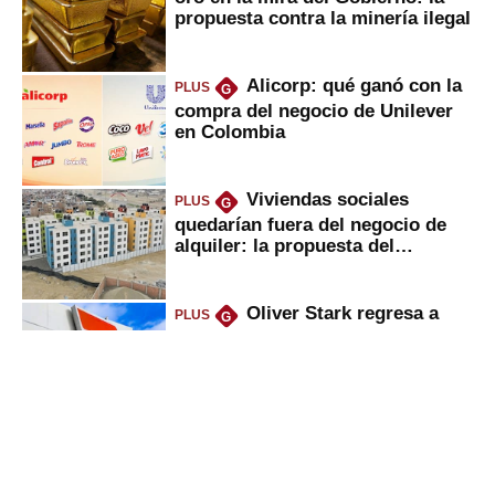
propuesta contra la minería ilegal
Alicorp: qué ganó con la
PLUS
G
compra del negocio de Unilever
en Colombia
Viviendas sociales
PLUS
G
quedarían fuera del negocio de
alquiler: la propuesta del
gobierno
Oliver Stark regresa a
PLUS
G
Petroperú: lo que dice el ministro
del Minem sobre la petrolera
Deudas en Infocorp: ¿se
PLUS
G
puede pedir nuevo crédito
mientras se sale de la lista
negra?