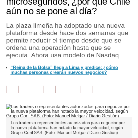
microsegundos, ¿por qué Chile
aún no se pone al día?
Tu Dinero
Finanzas Personales
La plaza limeña ha adoptado una nueva
plataforma desde hace dos semanas que
Inmobiliarias
permite reducir el tiempo desde que se
ordena una operación hasta que se
Plus G
ejecuta. Ahora usa modelo de Nasdaq
Opinión
“Reina de la Bolsa” llega a Lima y predice: ¿cómo
muchas personas crearán nuevos negocios?
Editorial
Pregunta de hoy
Blogs
Tendencias
Lujo
Los traders o representantes autorizados para negociar por
la nueva plataforma han notado la mayor velocidad, según
Grupo Coril SAB. (Foto: Manuel Melgar / Diario Gestión)
Viajes