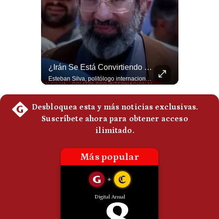
Politica
De
Cookies
Preguntas
Frecuentes
Felipe VI Se Reúne Con De La Espriella Antes De La Investidura | Gestión Mundo
¿Irán Se Está Convirtiendo En Un Régimen Militar? | #radar24
El rey Felipe VI de España llegó a Cali para reunirse con el presidente electo de Colombia, Abelardo de la Espriella, horas antes de su histórica investidura presidencial. Un encuentro clave que refuerza las relaciones diplomáticas y bilaterales entre ambas naciones antes de la ceremonia oficial. ¿Qué opinas sobre el papel diplomático de España en la política latinoamericana? #FelipeVI #DeLaEspriella #Colombia #Espana #PoliticaInternacional #Shorts 👉 Suscríbete y activa la campana para no perderte nuestro análisis diario. 🌎 Síguenos en nuestras redes sociales: 📌 Web oficial: https://gestion.pe/mundo/ 📌 LinkedIn: http://bit.ly/3HYIET0 📌 X (Twitter): http://bit.ly/4noZtX9 📌 TikTok: http://bit.ly/4evB6TO
Esteban Silva, politólogo internacional, señala que algunos analistas consideran que la estructura religiosa iraní estaría sirviendo para sostener el poder de una cúpula militar. Explica que la Guardia Revolucionaria está aumentando su influencia sobre la seguridad, las decisiones estratégicas y hasta asuntos económicos como el estrecho de Ormuz. #Iran #GuardiaRevolucionaria #Geopolitica #NoticiasInternacionales #Shorts 👉 Suscríbete y activa la campana para no perderte nuestro análisis diario. 🌎 Síguenos en nuestras redes sociales: 📌 Web oficial: https://gestion.pe/mundo/ 📌 LinkedIn: http://bit.ly/3HYIET0 📌 X (Twitter): http://bit.ly/4noZtX9 📌 TikTok: http://bit.ly/4evB6TO