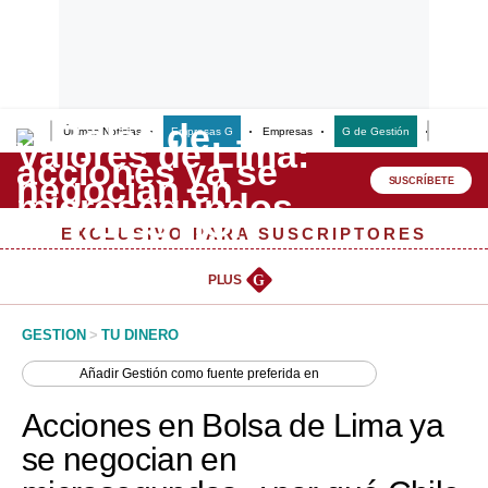
Últimas Noticias
Empresas G
Empresas
G de Gestión
Finanzas
Lo último
Peru Quiosco
SUSCRÍBETE
Portada
EXCLUSIVO PARA SUSCRIPTORES
Empresas
PLUS
G
Management & Empleo
GESTION
>
TU DINERO
Economía
Añadir
Gestión
como fuente preferida en
Mercados
Acciones en Bolsa de Lima ya
Perú
se negocian en
Política