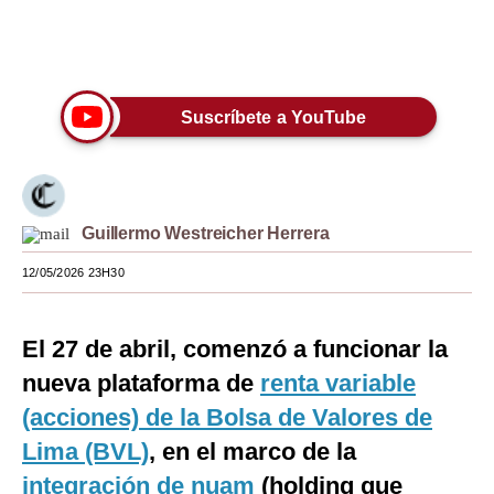
Moda
Únete a nuestro canal
Estilos
Suscríbete a YouTube
Mundo
EEUU
México
Guillermo Westreicher Herrera
España
12/05/2026 23H30
Internacional
Tecnología
El 27 de abril, comenzó a funcionar la
nueva plataforma de
renta variable
Club del Suscriptor
(acciones) de la Bolsa de Valores de
Mix
Lima (BVL)
, en el marco de la
G de Gestión
integración de nuam
(holding que