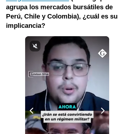
agrupa los mercados bursátiles de
Notas Contratadas
Perú, Chile y Colombia), ¿cuál es su
Podcast
implicancia?
Gestión TV
Videos
Fotogalerías
gestion.pe
¿quiénes
Somos?
Términos
Y
Condiciones
Política
De
Privacidad