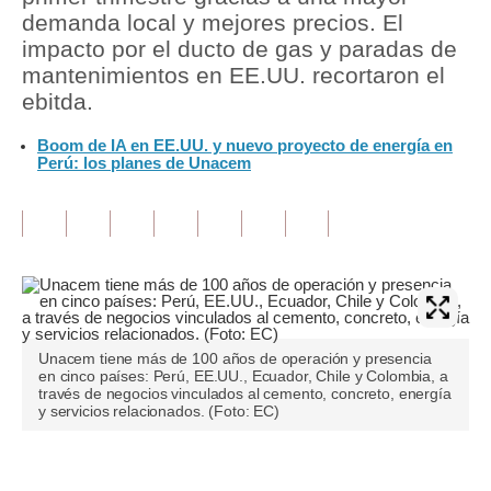
demanda local y mejores precios. El
Tu Dinero
impacto por el ducto de gas y paradas de
mantenimientos en EE.UU. recortaron el
Finanzas Personales
ebitda.
Inmobiliarias
Boom de IA en EE.UU. y nuevo proyecto de energía en
Perú: los planes de Unacem
Plus G
Opinión
Editorial
Pregunta de hoy
Blogs
Unacem tiene más de 100 años de operación y presencia
en cinco países: Perú, EE.UU., Ecuador, Chile y Colombia, a
Tendencias
través de negocios vinculados al cemento, concreto, energía
y servicios relacionados. (Foto: EC)
Lujo
Viajes
Únete a nuestro canal