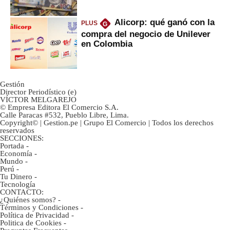
marcan urgentes?
Alicorp: qué ganó con la
PLUS
G
compra del negocio de Unilever
en Colombia
Gestión
Director Periodístico (e)
VÍCTOR MELGAREJO
© Empresa Editora El Comercio S.A.
Calle Paracas #532, Pueblo Libre, Lima.
Copyright© | Gestion.pe | Grupo El Comercio | Todos los derechos
reservados
SECCIONES:
Portada
-
Economía
-
Mundo
-
Perú
-
Tu Dinero
-
Tecnología
CONTACTO:
¿Quiénes somos?
-
Términos y Condiciones
-
Política de Privacidad
-
Politica de Cookies
-