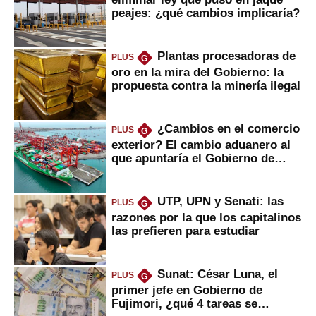
peajes: ¿qué cambios implicaría?
Plantas procesadoras de
PLUS
G
oro en la mira del Gobierno: la
propuesta contra la minería ilegal
¿Cambios en el comercio
PLUS
G
exterior? El cambio aduanero al
que apuntaría el Gobierno de
Fujimori
UTP, UPN y Senati: las
PLUS
G
razones por la que los capitalinos
las prefieren para estudiar
Sunat: César Luna, el
PLUS
G
primer jefe en Gobierno de
Fujimori, ¿qué 4 tareas se