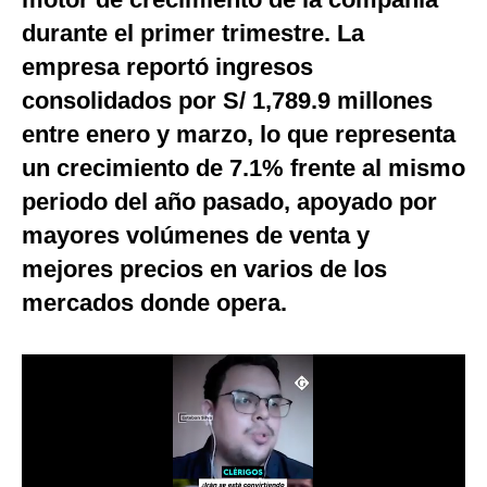
Notas Contratadas
durante el primer trimestre. La
empresa reportó ingresos
Podcast
consolidados por S/ 1,789.9 millones
Gestión TV
entre enero y marzo, lo que representa
Videos
un crecimiento de 7.1% frente al mismo
periodo del año pasado, apoyado por
Fotogalerías
mayores volúmenes de venta y
mejores precios en varios de los
gestion.pe
mercados donde opera.
¿quiénes
Somos?
Términos
Y
Condiciones
Política
De
Privacidad