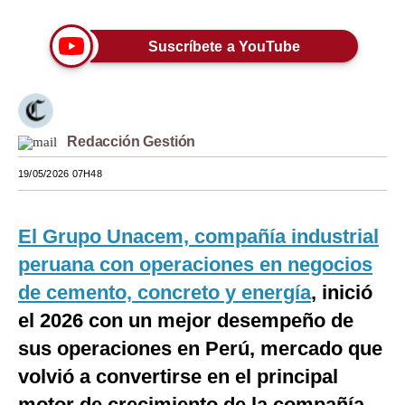
Moda
Suscríbete a YouTube
Estilos
Mundo
EEUU
Redacción Gestión
México
19/05/2026 07H48
España
El Grupo Unacem, compañía industrial
Internacional
peruana con operaciones en negocios
Tecnología
de cemento, concreto y energía
, inició
Club del Suscriptor
el 2026 con un mejor desempeño de
sus operaciones en Perú, mercado que
Mix
volvió a convertirse en el principal
G de Gestión
motor de crecimiento de la compañía