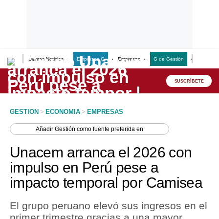
Últimas Noticias
Empresas G
Empresas
G de Gestión
Finanzas
Lo último
Peru Quiosco
SUSCRÍBETE
Portada
GESTION
>
ECONOMIA
>
EMPRESAS
Empresas
Añadir
Gestión
como fuente preferida en
Management & Empleo
Unacem arranca el 2026 con
Economía
impulso en Perú pese a
impacto temporal por Camisea
Mercados
Perú
El grupo peruano elevó sus ingresos en el
primer trimestre gracias a una mayor
Política