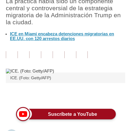
La práctica había sido un componente
central y controversial de la estrategia
Tu Dinero
migratoria de la Administración Trump en
la ciudad.
Finanzas Personales
ICE en Miami encabeza detenciones migratorias en
Inmobiliarias
EE.UU. con 120 arrestos diarios
Plus G
Opinión
Editorial
ICE. (Foto: Getty/AFP)
Pregunta de hoy
Blogs
Únete a nuestro canal
Tendencias
Suscríbete a YouTube
Lujo
Viajes