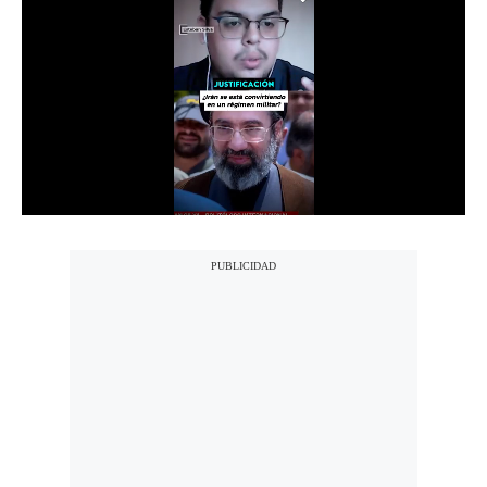
Notas Contratadas
Podcast
Gestión TV
Videos
Fotogalerías
gestion.pe
¿quiénes
Somos?
Términos
Y
Condiciones
Política
De
Privacidad