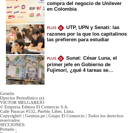
compra del negocio de Unilever
en Colombia
UTP, UPN y Senati: las
PLUS
G
razones por la que los capitalinos
las prefieren para estudiar
Sunat: César Luna, el
PLUS
G
primer jefe en Gobierno de
Fujimori, ¿qué 4 tareas se
marcan urgentes?
Gestión
Director Periodístico (e)
VÍCTOR MELGAREJO
© Empresa Editora El Comercio S.A.
Calle Paracas #532, Pueblo Libre, Lima.
Copyright© | Gestion.pe | Grupo El Comercio | Todos los derechos
reservados
SECCIONES:
Portada
-