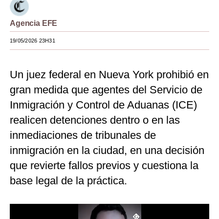
Moda
Agencia EFE
Estilos
19/05/2026 23H31
Mundo
Un juez federal en Nueva York prohibió en
EEUU
gran medida que agentes del Servicio de
México
Inmigración y Control de Aduanas (ICE)
España
realicen detenciones dentro o en las
Internacional
inmediaciones de tribunales de
inmigración en la ciudad, en una decisión
Tecnología
que revierte fallos previos y cuestiona la
Club del Suscriptor
base legal de la práctica.
Mix
G de Gestión