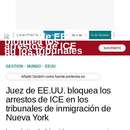
Últimas Noticias
Empresas G
Empresas
G de Gestión
Finanzas
Lo último
Peru Quiosco
SUSCRÍBETE
Portada
GESTION
>
MUNDO
>
EEUU
Empresas
Añadir
Gestión
como fuente preferida en
Management & Empleo
Juez de EE.UU. bloquea los
Economía
arrestos de ICE en los
tribunales de inmigración de
Mercados
Nueva York
Perú
Política