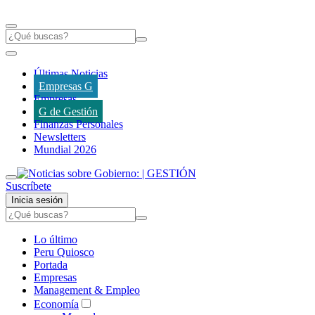
Últimas Noticias
Empresas G
Empresas
G de Gestión
Finanzas Personales
Newsletters
Mundial 2026
Suscríbete
Inicia sesión
Lo último
Peru Quiosco
Portada
Empresas
Management & Empleo
Economía