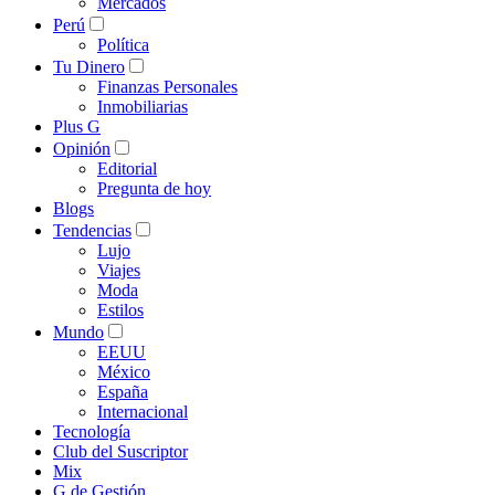
Mercados
Perú
Política
Tu Dinero
Finanzas Personales
Inmobiliarias
Plus G
Opinión
Editorial
Pregunta de hoy
Blogs
Tendencias
Lujo
Viajes
Moda
Estilos
Mundo
EEUU
México
España
Internacional
Tecnología
Club del Suscriptor
Mix
G de Gestión