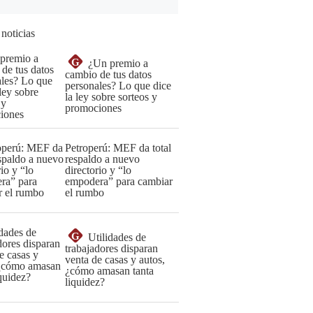
 noticias
G
¿Un premio a
cambio de tus datos
personales? Lo que dice
la ley sobre sorteos y
promociones
Petroperú: MEF da total
respaldo a nuevo
directorio y “lo
empodera” para cambiar
el rumbo
G
Utilidades de
trabajadores disparan
venta de casas y autos,
¿cómo amasan tanta
liquidez?