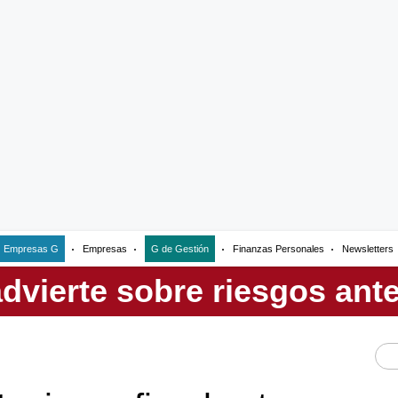
Empresas G
Empresas
G de Gestión
Finanzas Personales
Newsletters