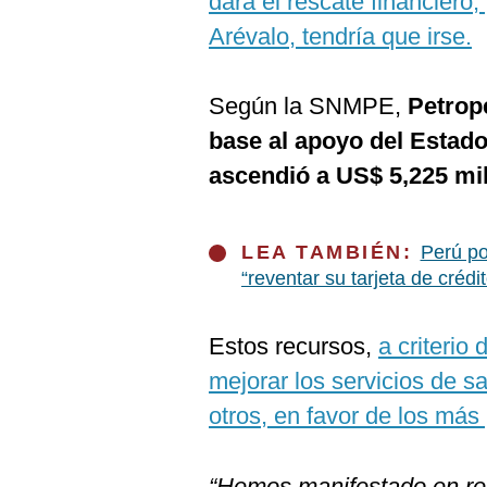
dará el rescate financiero,
De
Cookies
Arévalo, tendría que irse.
Preguntas
Frecuentes
Según la SNMPE,
Petrop
base al apoyo del Estado,
ascendió a US$ 5,225 mil
LEA TAMBIÉN:
Perú po
“reventar su tarjeta de crédit
Estos recursos,
a criterio
mejorar los servicios de s
otros, en favor de los más
“Hemos manifestado en re