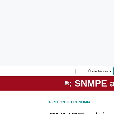
Lo último
Peru Quiosco
Portada
Empresas
Management & Empleo
Economía
Últimas Noticias
Mercados
Perú
Política
GESTION
>
ECONOMIA
Tu Dinero