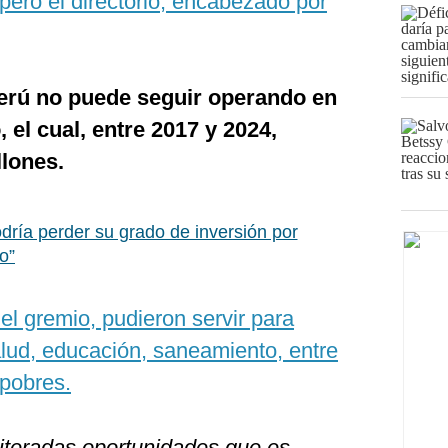
 pero el directorio, encabezado por
erú no puede seguir operando en
 el cual, entre 2017 y 2024,
lones.
dría perder su grado de inversión por
o”
 del gremio, pudieron servir para
alud, educación, saneamiento, entre
 pobres.
iteradas oportunidades que es