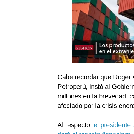
Podcast
Gestión TV
Videos
Fotogalerías
gestion.pe
Cabe recordar que Roger Ar
¿quiénes
Somos?
Petroperú, instó al Gobie
Términos
millones en la brevedad; ca
Y
Condiciones
afectado por la crisis ener
Política
De
Privacidad
Al respecto,
el presidente
Politica