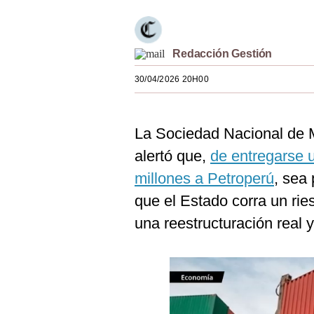
Estilos
Mundo
Redacción Gestión
EEUU
30/04/2026 20H00
México
España
La Sociedad Nacional de 
alertó que,
de entregarse 
Internacional
millones a Petroperú
, sea
Tecnología
que el Estado corra un ries
Club del Suscriptor
una reestructuración real y
Mix
G de Gestión
Notas Contratadas