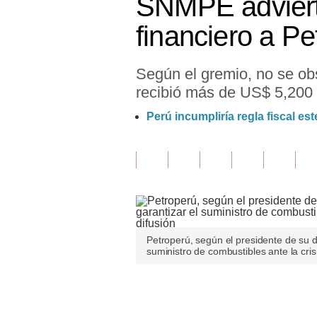
SNMPE advierte
Finanzas Personales
financiero a Pe
Inmobiliarias
Según el gremio, no se obs
Plus G
recibió más de US$ 5,200
Opinión
Perú incumpliría regla fiscal es
Editorial
Pregunta de hoy
Blogs
Tendencias
Petroperú, según el presidente de su di
Lujo
suministro de combustibles ante la crisi
Viajes
Únete a nuestro canal
Moda