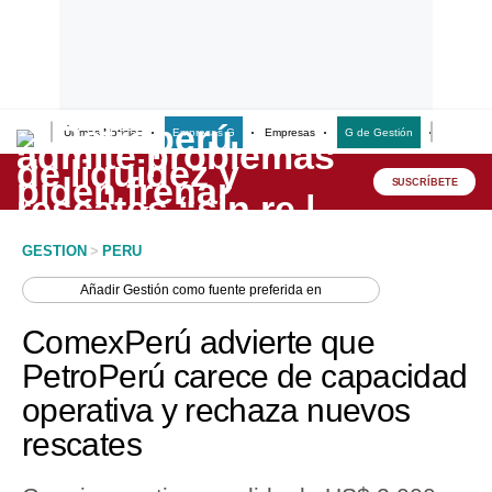
Últimas Noticias
Empresas G
Empresas
G de Gestión
Finanzas
Lo último
Peru Quiosco
SUSCRÍBETE
Portada
GESTION
>
PERU
Empresas
Añadir
Gestión
como fuente preferida en
Management & Empleo
ComexPerú advierte que
Economía
PetroPerú carece de capacidad
operativa y rechaza nuevos
Mercados
rescates
Perú
Política