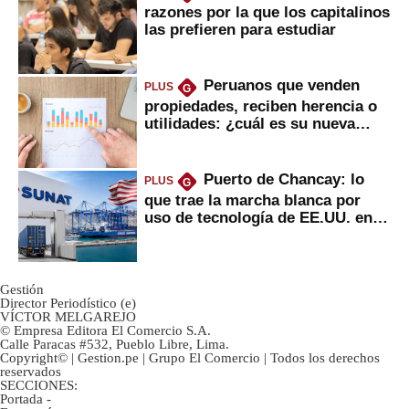
razones por la que los capitalinos
las prefieren para estudiar
Peruanos que venden
PLUS
G
propiedades, reciben herencia o
utilidades: ¿cuál es su nueva
inversión clave?
Puerto de Chancay: lo
PLUS
G
que trae la marcha blanca por
uso de tecnología de EE.UU. en
mercancías
Gestión
Director Periodístico (e)
VÍCTOR MELGAREJO
© Empresa Editora El Comercio S.A.
Calle Paracas #532, Pueblo Libre, Lima.
Copyright© | Gestion.pe | Grupo El Comercio | Todos los derechos
reservados
SECCIONES:
Portada
-