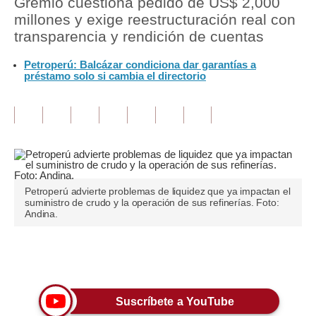
Gremio cuestiona pedido de US$ 2,000
millones y exige reestructuración real con
Tu Dinero
transparencia y rendición de cuentas
Finanzas Personales
Petroperú: Balcázar condiciona dar garantías a
préstamo solo si cambia el directorio
Inmobiliarias
Plus G
Opinión
Editorial
Petroperú advierte problemas de liquidez que ya impactan el
Pregunta de hoy
suministro de crudo y la operación de sus refinerías. Foto:
Andina.
Blogs
Tendencias
Únete a nuestro canal
Lujo
Suscríbete a YouTube
Viajes