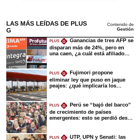
LAS MÁS LEÍDAS DE PLUS
Contenido de
G
Gestión
Ganancias de tres AFP se
PLUS
G
disparan más de 24%, pero en
una caen, ¿a cuál está afiliado
usted?
Fujimori propone
PLUS
G
eliminar ley que puso en jaque
peajes: ¿qué implicaría los
usuarios?
Perú se “bajó del barco”
PLUS
G
de crecimiento de países
emergentes: esto se perdió desde
2022
UTP, UPN y Senati: las
PLUS
G