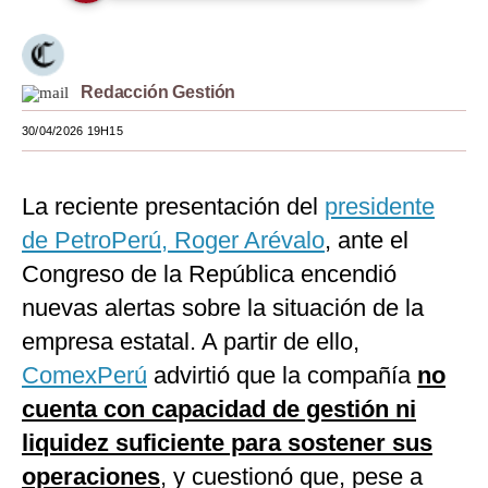
Moda
Estilos
Redacción Gestión
Mundo
30/04/2026 19H15
EEUU
La reciente presentación del
presidente
México
de PetroPerú, Roger Arévalo
, ante el
España
Congreso de la República encendió
Internacional
nuevas alertas sobre la situación de la
empresa estatal. A partir de ello,
Tecnología
ComexPerú
advirtió que la compañía
no
Club del Suscriptor
cuenta con capacidad de gestión ni
Mix
liquidez suficiente para sostener sus
G de Gestión
operaciones
, y cuestionó que, pese a