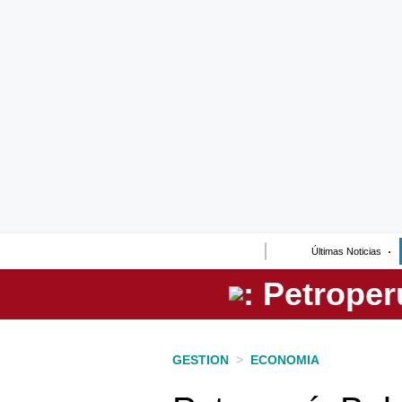
Lo último
Peru Quiosco
Portada
Empresas
Management & Empleo
Economía
Últimas Noticias
Mercados
Perú
Política
GESTION
>
ECONOMIA
Tu Dinero