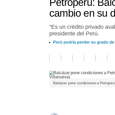
Petroperú: Bal
Finanzas Personales
cambio en su di
Inmobiliarias
“Es un crédito privado aval
Plus G
presidente del Perú.
Opinión
Perú podría perder su grado de 
Editorial
Pregunta de hoy
Blogs
Tendencias
Balcázar pone condiciones a Petroperú
Lujo
Únete a nuestro canal
Viajes
Moda