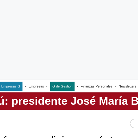
Empresas G
Empresas
G de Gestión
Finanzas Personales
Newsletters