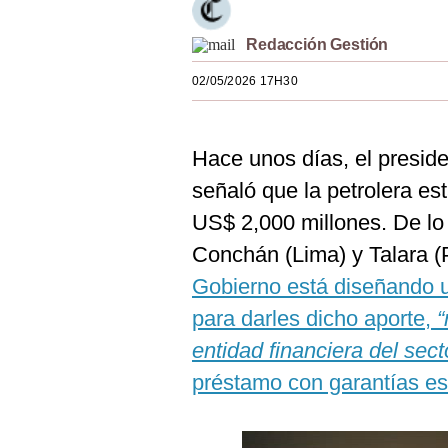
Estilos
Redacción Gestión
Mundo
02/05/2026 17H30
EEUU
México
Hace unos días, el presid
España
señaló que la petrolera es
US$ 2,000 millones. De lo c
Internacional
Conchán (Lima) y Talara (
Tecnología
Gobierno está diseñando u
Club del Suscriptor
para darles dicho aporte,
“
Mix
entidad financiera del sect
préstamo con garantías es
G de Gestión
Notas Contratadas