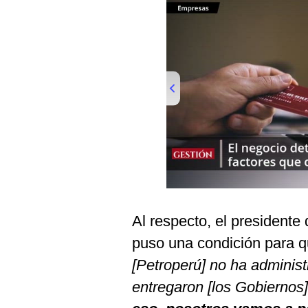
Podcast
Gestión TV
Videos
Fotogalerías
gestion.pe
¿quiénes
00:00
/
01:00
Somos?
Términos
Al respecto, el presidente
Y
Condiciones
puso una condición para 
Política
[Petroperú] no ha administ
De
Privacidad
entregaron [los Gobiernos]
Politica