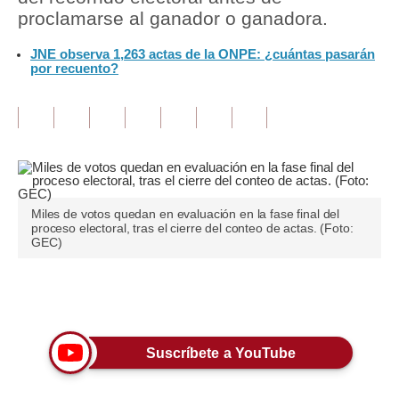
proclamarse al ganador o ganadora.
Tu Dinero
JNE observa 1,263 actas de la ONPE: ¿cuántas pasarán
por recuento?
Finanzas Personales
Inmobiliarias
Plus G
Opinión
Editorial
Miles de votos quedan en evaluación en la fase final del
proceso electoral, tras el cierre del conteo de actas. (Foto:
GEC)
Pregunta de hoy
Blogs
Únete a nuestro canal
Tendencias
Suscríbete a YouTube
Lujo
Viajes