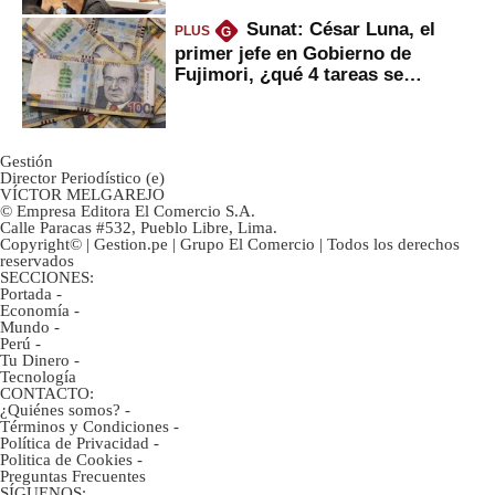
Sunat: César Luna, el
PLUS
G
primer jefe en Gobierno de
Fujimori, ¿qué 4 tareas se
marcan urgentes?
Gestión
Director Periodístico (e)
VÍCTOR MELGAREJO
© Empresa Editora El Comercio S.A.
Calle Paracas #532, Pueblo Libre, Lima.
Copyright© | Gestion.pe | Grupo El Comercio | Todos los derechos
reservados
SECCIONES:
Portada
-
Economía
-
Mundo
-
Perú
-
Tu Dinero
-
Tecnología
CONTACTO:
¿Quiénes somos?
-
Términos y Condiciones
-
Política de Privacidad
-
Politica de Cookies
-
Preguntas Frecuentes
SÍGUENOS: