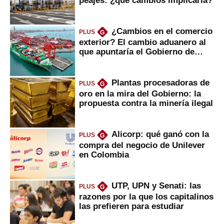
peajes: ¿qué cambios implicaría?
¿Cambios en el comercio
PLUS
G
exterior? El cambio aduanero al
que apuntaría el Gobierno de
Fujimori
Plantas procesadoras de
PLUS
G
oro en la mira del Gobierno: la
propuesta contra la minería ilegal
Alicorp: qué ganó con la
PLUS
G
compra del negocio de Unilever
en Colombia
UTP, UPN y Senati: las
PLUS
G
razones por la que los capitalinos
las prefieren para estudiar