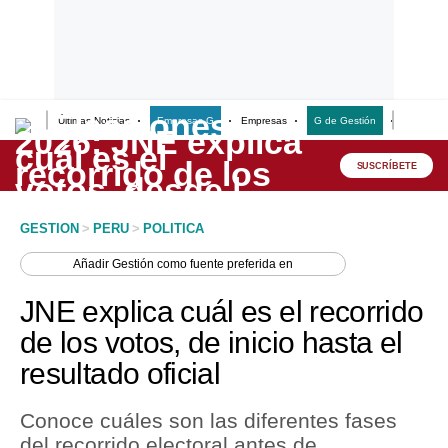
Últimas Noticias
Empresas G
Empresas
G de Gestión
Finanzas
Lo último
Peru Quiosco
SUSCRÍBETE
Portada
GESTION
>
PERU
>
POLITICA
Empresas
Añadir
Gestión
como fuente preferida en
Management & Empleo
JNE explica cuál es el recorrido
Economía
de los votos, de inicio hasta el
resultado oficial
Mercados
Perú
Conoce cuáles son las diferentes fases
del recorrido electoral antes de
Política