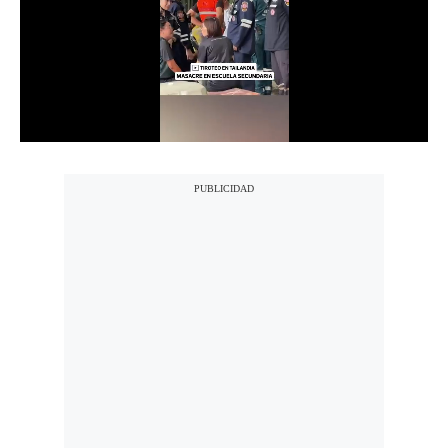
Notas Contratadas
Podcast
Gestión TV
Videos
Fotogalerías
gestion.pe
¿quiénes
Somos?
Términos
Y
Condiciones
Política
De
Privacidad