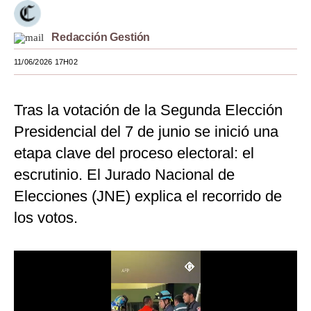
Moda
Redacción Gestión
Estilos
11/06/2026 17H02
Mundo
EEUU
Tras la votación de la Segunda Elección
Presidencial del 7 de junio se inició una
México
etapa clave del proceso electoral: el
España
escrutinio. El Jurado Nacional de
Internacional
Elecciones (JNE) explica el recorrido de
los votos.
Tecnología
Club del Suscriptor
Mix
G de Gestión