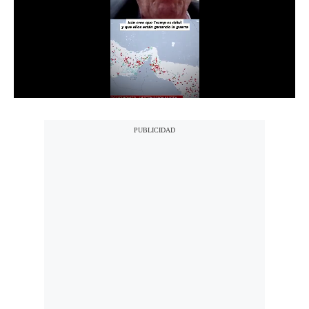
Notas Contratadas
Podcast
Gestión TV
Videos
Fotogalerías
gestion.pe
¿quiénes
Somos?
Términos
Y
Condiciones
Política
De
Privacidad