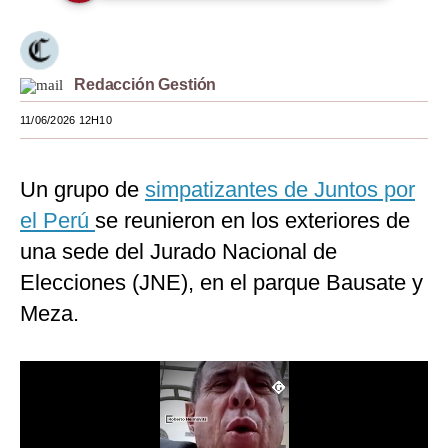
Moda
Estilos
Redacción Gestión
Mundo
11/06/2026 12H10
EEUU
Un grupo de
simpatizantes de Juntos por
México
el Perú
se reunieron en los exteriores de
España
una sede del Jurado Nacional de
Internacional
Elecciones (JNE), en el parque Bausate y
Meza.
Tecnología
Club del Suscriptor
Mix
G de Gestión