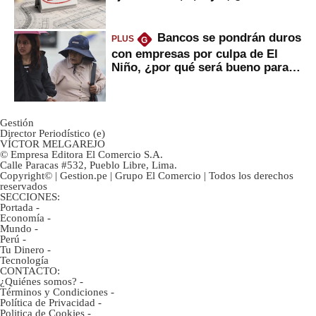
avances?
Bancos se pondrán duros
PLUS
G
con empresas por culpa de El
Niño, ¿por qué será bueno para
ahorristas?
Gestión
Director Periodístico (e)
VÍCTOR MELGAREJO
© Empresa Editora El Comercio S.A.
Calle Paracas #532, Pueblo Libre, Lima.
Copyright© | Gestion.pe | Grupo El Comercio | Todos los derechos
reservados
SECCIONES:
Portada
-
Economía
-
Mundo
-
Perú
-
Tu Dinero
-
Tecnología
CONTACTO:
¿Quiénes somos?
-
Términos y Condiciones
-
Política de Privacidad
-
Politica de Cookies
-