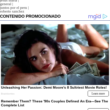
jesus maria
|
general
|
juntos por el peru
|
roberto sanchez