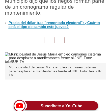
Municipio dijo que los riegos forman parte
de un cronograma regular de
Tu Dinero
mantenimiento.
Finanzas Personales
Precio del dólar tras “remontada electoral”: ¿Cuánto
está el tipo de cambio este jueves?
Inmobiliarias
Plus G
Opinión
Editorial
Municipalidad de Jesús María empleó camiones cisterna
Pregunta de hoy
para desplazar a manifestantes frente al JNE. Foto: teleSUR
TV
Blogs
Tendencias
Únete a nuestro canal
Lujo
Suscríbete a YouTube
Viajes