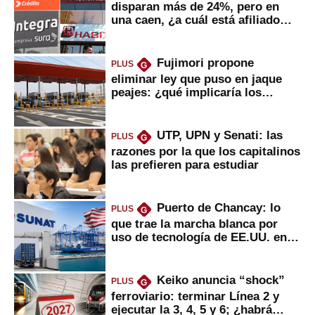
disparan más de 24%, pero en
una caen, ¿a cuál está afiliado
usted?
Fujimori propone
PLUS
G
eliminar ley que puso en jaque
peajes: ¿qué implicaría los
usuarios?
UTP, UPN y Senati: las
PLUS
G
razones por la que los capitalinos
las prefieren para estudiar
Puerto de Chancay: lo
PLUS
G
que trae la marcha blanca por
uso de tecnología de EE.UU. en
mercancías
Keiko anuncia “shock”
PLUS
G
ferroviario: terminar Línea 2 y
ejecutar la 3, 4, 5 y 6; ¿habrá