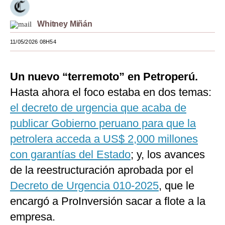
Moda
Whitney Miñán
Estilos
11/05/2026 08H54
Mundo
Un nuevo “terremoto” en Petroperú.
EEUU
Hasta ahora el foco estaba en dos temas:
México
el decreto de urgencia que acaba de
España
publicar Gobierno peruano para que la
Internacional
petrolera acceda a US$ 2,000 millones
con garantías del Estado
; y, los avances
Tecnología
de la reestructuración aprobada por el
Club del Suscriptor
Decreto de Urgencia 010-2025
, que le
Mix
encargó a ProInversión sacar a flote a la
empresa.
G de Gestión