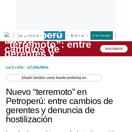
Últimas Noticias
Empresas G
Empresas
G de Gestión
Finanzas
Lo último
Peru Quiosco
SUSCRÍBETE
Portada
GESTION
>
ECONOMIA
Empresas
Añadir
Gestión
como fuente preferida en
Management & Empleo
Nuevo “terremoto” en
Economía
Petroperú: entre cambios de
gerentes y denuncia de
Mercados
hostilización
Perú
Política