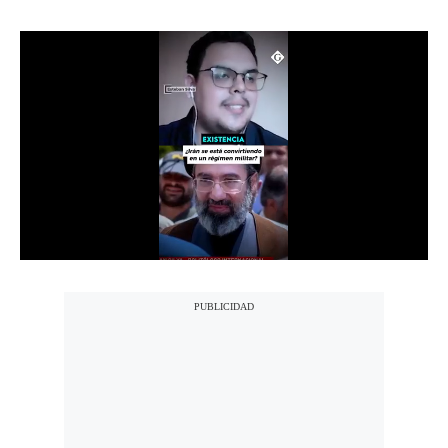
Notas Contratadas
Podcast
Gestión TV
Videos
Fotogalerías
gestion.pe
¿quiénes
Somos?
Términos
Y
Condiciones
Política
De
Privacidad