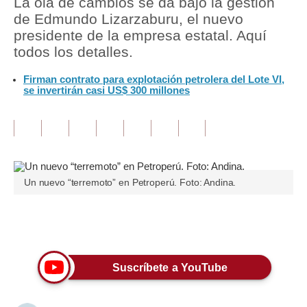
La ola de cambios se da bajo la gestión
de Edmundo Lizarzaburu, el nuevo
Tu Dinero
presidente de la empresa estatal. Aquí
todos los detalles.
Finanzas Personales
Firman contrato para explotación petrolera del Lote VI,
Inmobiliarias
se invertirán casi US$ 300 millones
Plus G
Opinión
Editorial
Un nuevo “terremoto” en Petroperú. Foto: Andina.
Pregunta de hoy
Blogs
Únete a nuestro canal
Tendencias
Suscríbete a YouTube
Lujo
Viajes