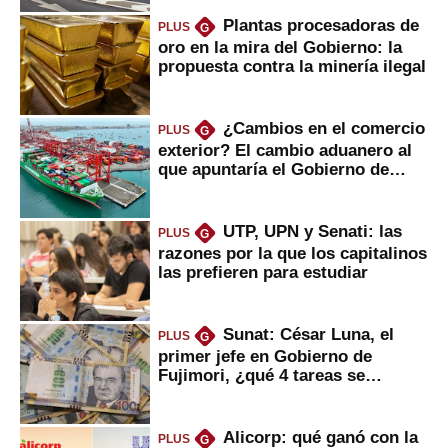
Plantas procesadoras de
PLUS
G
oro en la mira del Gobierno: la
propuesta contra la minería ilegal
¿Cambios en el comercio
PLUS
G
exterior? El cambio aduanero al
que apuntaría el Gobierno de
Fujimori
UTP, UPN y Senati: las
PLUS
G
razones por la que los capitalinos
las prefieren para estudiar
Sunat: César Luna, el
PLUS
G
primer jefe en Gobierno de
Fujimori, ¿qué 4 tareas se
marcan urgentes?
Alicorp: qué ganó con la
PLUS
G