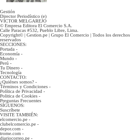
Gestión
Director Periodístico (e)
VÍCTOR MELGAREJO
© Empresa Editora El Comercio S.A.
Calle Paracas #532, Pueblo Libre, Lima.
Copyright© | Gestion.pe | Grupo El Comercio | Todos los derechos
reservados
SECCIONES:
Portada
-
Economía
-
Mundo
-
Perú
-
Tu Dinero
-
Tecnología
CONTACTO:
¿Quiénes somos?
-
Términos y Condiciones
-
Política de Privacidad
-
Politica de Cookies
-
Preguntas Frecuentes
SÍGUENOS:
Suscríbete
VISITE TAMBIÉN:
elcomercio.pe
-
clubelcomercio.pe
-
depor.com
-
trome.com
-
diariocorreo.pe
-