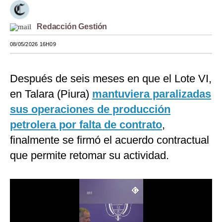
Moda
Redacción Gestión
Estilos
08/05/2026 16H09
Mundo
EEUU
Después de seis meses en que el Lote VI,
en Talara (Piura)
mantuviera paralizadas
México
sus operaciones de producción
España
petrolera por falta de contrato
,
Internacional
finalmente se firmó el acuerdo contractual
que permite retomar su actividad.
Tecnología
Club del Suscriptor
Mix
G de Gestión