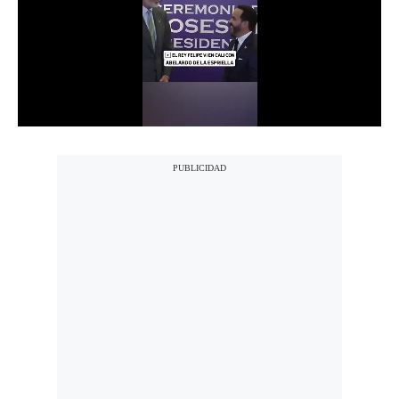
Notas Contratadas
Podcast
Gestión TV
Videos
Fotogalerías
gestion.pe
¿quiénes
Somos?
Términos
Y
Condiciones
Política
De
Privacidad