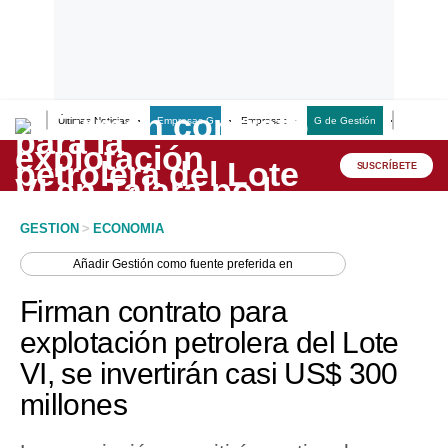
Últimas Noticias
Empresas G
Empresas
G de Gestión
Finanzas
Lo último
Peru Quiosco
SUSCRÍBETE
Portada
GESTION
>
ECONOMIA
Empresas
Añadir
Gestión
como fuente preferida en
Management & Empleo
Firman contrato para
Economía
explotación petrolera del Lote
VI, se invertirán casi US$ 300
Mercados
millones
Perú
Política