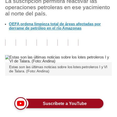
La suscripción permitirá reactivar las
operaciones petroleras en ese yacimiento
Tu Dinero
al norte del país.
Finanzas Personales
OEFA ordena limpieza total de áreas afectadas por
derrame de petróleo en el río Amazonas
Inmobiliarias
Plus G
Opinión
Editorial
Estas son las últimas noticias sobre los lotes petroleros I y VI
de Talara. (Foto: Andina)
Pregunta de hoy
Blogs
Únete a nuestro canal
Tendencias
Suscríbete a YouTube
Lujo
Viajes