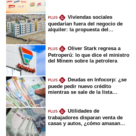
Viviendas sociales
PLUS
G
quedarían fuera del negocio de
alquiler: la propuesta del
gobierno
Oliver Stark regresa a
PLUS
G
Petroperú: lo que dice el ministro
del Minem sobre la petrolera
Deudas en Infocorp: ¿se
PLUS
G
puede pedir nuevo crédito
mientras se sale de la lista
negra?
Utilidades de
PLUS
G
trabajadores disparan venta de
casas y autos, ¿cómo amasan
tanta liquidez?