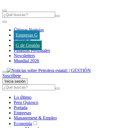
Últimas Noticias
Empresas G
Empresas
G de Gestión
Finanzas Personales
Newsletters
Mundial 2026
Suscríbete
Inicia sesión
Lo último
Peru Quiosco
Portada
Empresas
Management & Empleo
Economía