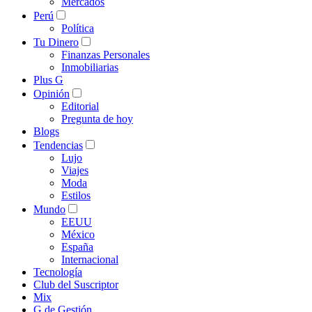
Mercados
Perú
Política
Tu Dinero
Finanzas Personales
Inmobiliarias
Plus G
Opinión
Editorial
Pregunta de hoy
Blogs
Tendencias
Lujo
Viajes
Moda
Estilos
Mundo
EEUU
México
España
Internacional
Tecnología
Club del Suscriptor
Mix
G de Gestión