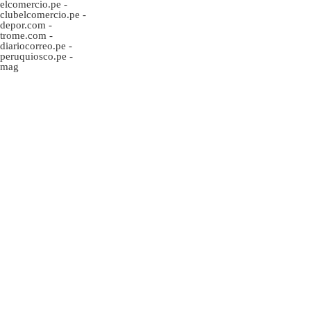
elcomercio.pe
-
clubelcomercio.pe
-
depor.com
-
trome.com
-
diariocorreo.pe
-
peruquiosco.pe
-
mag