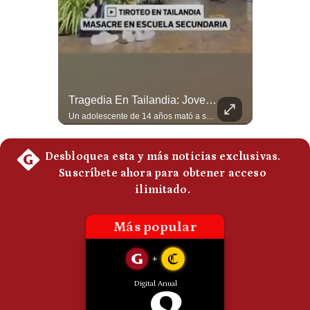
Politica
De
Cookies
Preguntas
Frecuentes
¿Por Qué EE.UU. Necesita Desesperadamente Al Golfo? | Gestión Mundo
Tragedia En Tailandia: Joven De 14 Años Ataca A Su Familia Y Colegio | Gestión Mundo
Esteban Silva, politólogo internacional, explica que Estados Unidos necesita el apoyo territorial y marítimo de sus aliados del Golfo para operar cerca de Irán. Según su análisis, Teherán busca amenazar su estabilidad energética y económica para que estos gobiernos presionen a Washington y lo obliguen a negociar. #Iran #EEUU #Geopolitica #NoticiasInternacionales #Shorts 👉 Suscríbete y activa la campana para no perderte nuestro análisis diario. 🌎 Síguenos en nuestras redes sociales: 📌 Web oficial: https://gestion.pe/mundo/ 📌 LinkedIn: http://bit.ly/3HYIET0 📌 X (Twitter): http://bit.ly/4noZtX9 📌 TikTok: http://bit.ly/4evB6TO
Un adolescente de 14 años mató a sus abuelos y luego atacó su colegio de secundaria en Tailandia, dejando cinco fallecidos adicionales y más de 30 heridos antes de quitarse la vida. Según las autoridades y el primer ministro Anutin Charnvirakul, el hecho habría sido motivado por estrés académico extremo. El suceso reabre el debate sobre la alta posesión de armas de fuego en el país asiático. #Tailandia #Noticias #UltimaHora #NoticiasInternacionales #Shorts 👉 Suscríbete y activa la campana para no perderte nuestro análisis diario. 🌎 Síguenos en nuestras redes sociales: 📌 Web oficial: https://gestion.pe/mundo/ 📌 LinkedIn: http://bit.ly/3HYIET0 📌 X (Twitter): http://bit.ly/4noZtX9 📌 TikTok: http://bit.ly/4evB6TO