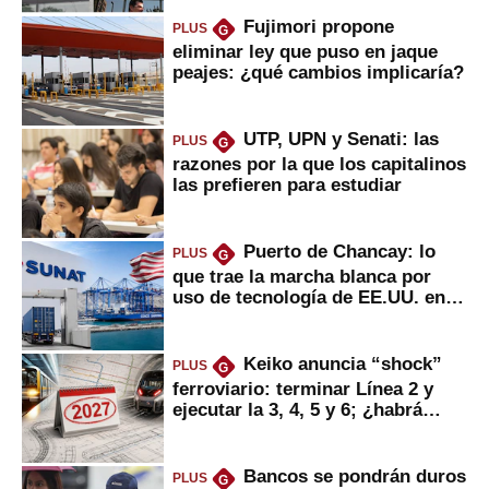
Fujimori propone
PLUS
G
eliminar ley que puso en jaque
peajes: ¿qué cambios implicaría?
UTP, UPN y Senati: las
PLUS
G
razones por la que los capitalinos
las prefieren para estudiar
Puerto de Chancay: lo
PLUS
G
que trae la marcha blanca por
uso de tecnología de EE.UU. en
mercancías
Keiko anuncia “shock”
PLUS
G
ferroviario: terminar Línea 2 y
ejecutar la 3, 4, 5 y 6; ¿habrá
avances?
Bancos se pondrán duros
PLUS
G