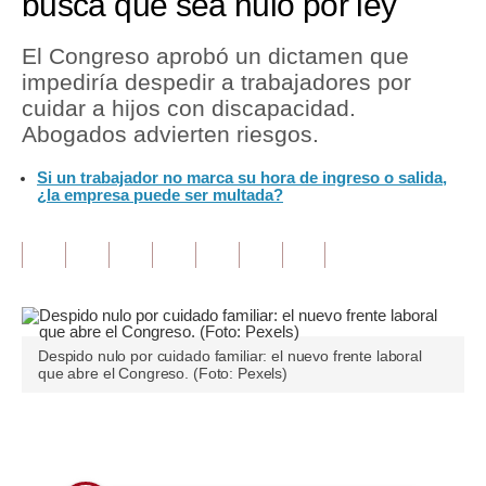
busca que sea nulo por ley
Tu Dinero
El Congreso aprobó un dictamen que
impediría despedir a trabajadores por
Finanzas Personales
cuidar a hijos con discapacidad.
Inmobiliarias
Abogados advierten riesgos.
Plus G
Si un trabajador no marca su hora de ingreso o salida,
¿la empresa puede ser multada?
Opinión
Editorial
Pregunta de hoy
Blogs
Despido nulo por cuidado familiar: el nuevo frente laboral
que abre el Congreso. (Foto: Pexels)
Tendencias
Lujo
Únete a nuestro canal
Viajes