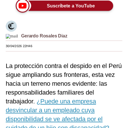
Suscríbete a YouTube
Moda
Estilos
Mundo
Gerardo Rosales Diaz
EEUU
30/04/2026 22H46
México
La protección contra el despido en el Perú
España
sigue ampliando sus fronteras, esta vez
Internacional
hacia un terreno menos evidente: las
Tecnología
responsabilidades familiares del
Club del Suscriptor
trabajador.
¿Puede una empresa
desvincular a un empleado cuya
Mix
disponibilidad se ve afectada por el
G de Gestión
cuidado de un hijo con discapacidad?