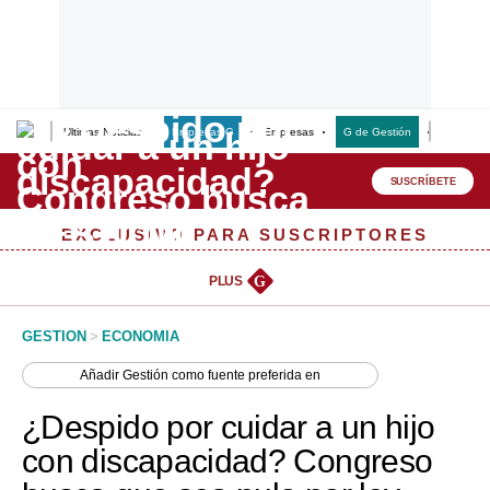
Últimas Noticias
Empresas G
Empresas
G de Gestión
Finanzas
Lo último
Peru Quiosco
SUSCRÍBETE
Portada
EXCLUSIVO PARA SUSCRIPTORES
Empresas
PLUS
G
Management & Empleo
GESTION
>
ECONOMIA
Economía
Añadir
Gestión
como fuente preferida en
Mercados
¿Despido por cuidar a un hijo
Perú
con discapacidad? Congreso
Política