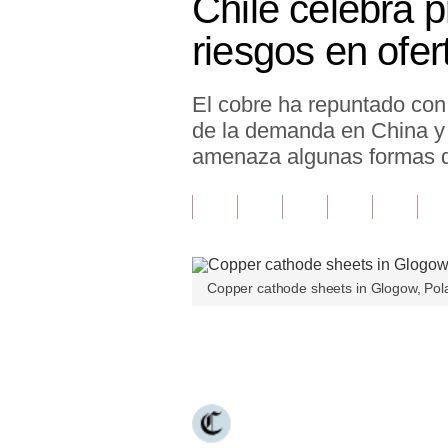
Chile celebra p
Finanzas Personales
riesgos en ofer
Inmobiliarias
El cobre ha repuntado con 
Plus G
de la demanda en China y 
Opinión
amenaza algunas formas de
Editorial
Pregunta de hoy
Blogs
Copper cathode sheets in Glogow, Pol
Tendencias
Únete a nuestro canal
Lujo
Viajes
Moda