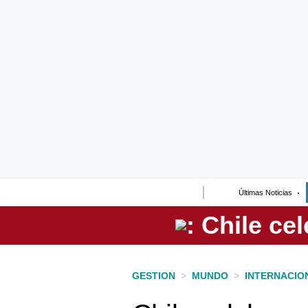
Lo último
Peru Quiosco
Portada
Empresas
Management & Empleo
Economía
Últimas Noticias
Mercados
Perú
Política
GESTION
>
MUNDO
>
INTERNACIO
Tu Dinero