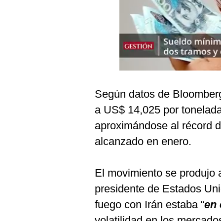
Podcast
Gestión TV
Videos
Fotogalerías
Según datos de Bloomberg,
a US$ 14,025 por tonelada
gestion.pe
aproximándose al récord 
¿quiénes
Somos?
alcanzado en enero.
Términos
Y
Condiciones
El movimiento se produjo a
Política
presidente de Estados Uni
De
Privacidad
fuego con Irán estaba “
en 
Politica
volatilidad en los mercados