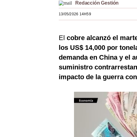
Redacción Gestión
Estilos
13/05/2026 14H59
Mundo
EEUU
El
cobre alcanzó el mart
México
los US$ 14,000 por tonel
España
demanda en China y el a
suministro contrarrestan
Internacional
impacto de la guerra con
Tecnología
Club del Suscriptor
Mix
G de Gestión
Notas Contratadas