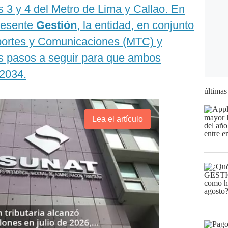
s 3 y 4 del Metro de Lima y Callao. En
resente
Gestión
, la entidad, en conjunto
sportes y Comunicaciones (MTC) y
os pasos a seguir para que ambos
 2034.
últimas
Lea el artículo