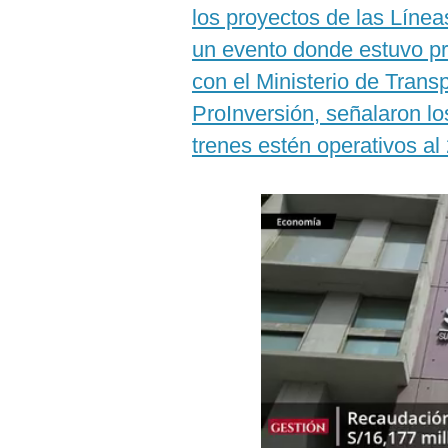
Podcast
los proyectos de las Línea
un evento donde estuvo p
Gestión TV
con el Ministerio de Tran
Videos
ProInversión, señalaron l
Fotogalerías
trenes estén operativos al
gestion.pe
¿quiénes
Somos?
Términos
Y
Condiciones
Política
De
Privacidad
Politica