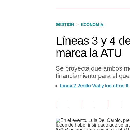
Finanzas Personales
Inmobiliarias
GESTION
>
ECONOMIA
Plus G
Líneas 3 y 4 de
Opinión
marca la ATU
Editorial
Pregunta de hoy
Se proyecta que ambos me
financiamiento para el que 
Blogs
Línea 2, Anillo Vial y los otro
Tendencias
Lujo
Viajes
Moda