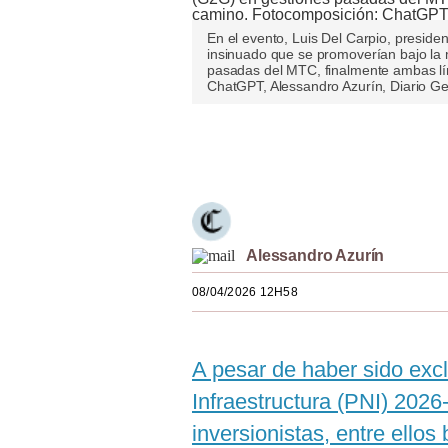
Estilos
En el evento, Luis Del Carpio, preside
insinuado que se promoverían bajo la
Mundo
pasadas del MTC, finalmente ambas lí
ChatGPT, Alessandro Azurín, Diario Ge
EEUU
México
Únete a nuestro canal
España
Internacional
Alessandro Azurín
Tecnología
08/04/2026 12H58
Club del Suscriptor
Mix
A pesar de haber sido exc
G de Gestión
Infraestructura (PNI) 2026
Notas Contratadas
inversionistas, entre ello