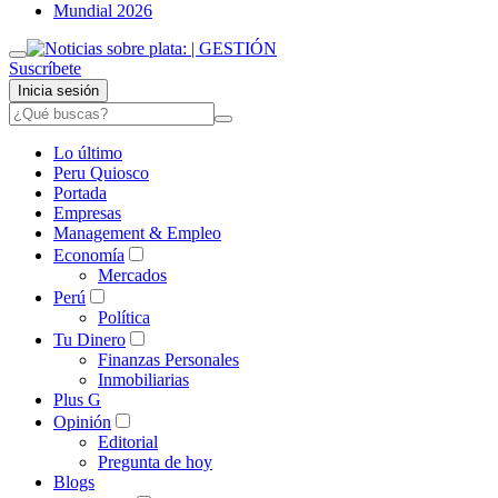
Mundial 2026
Suscríbete
Inicia sesión
Lo último
Peru Quiosco
Portada
Empresas
Management & Empleo
Economía
Mercados
Perú
Política
Tu Dinero
Finanzas Personales
Inmobiliarias
Plus G
Opinión
Editorial
Pregunta de hoy
Blogs