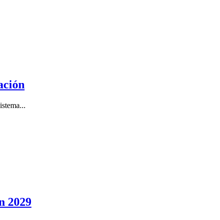
ación
istema...
en 2029