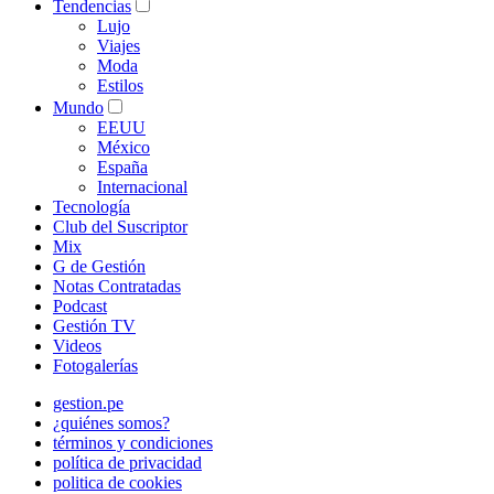
Tendencias
Lujo
Viajes
Moda
Estilos
Mundo
EEUU
México
España
Internacional
Tecnología
Club del Suscriptor
Mix
G de Gestión
Notas Contratadas
Podcast
Gestión TV
Videos
Fotogalerías
gestion.pe
¿quiénes somos?
términos y condiciones
política de privacidad
politica de cookies