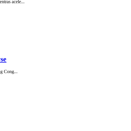
tras acele...
rse
ng Cong...