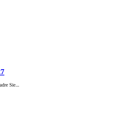
27
dre Sie...