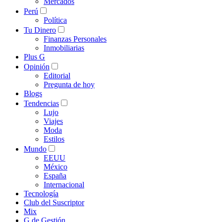
Mercados
Perú
Política
Tu Dinero
Finanzas Personales
Inmobiliarias
Plus G
Opinión
Editorial
Pregunta de hoy
Blogs
Tendencias
Lujo
Viajes
Moda
Estilos
Mundo
EEUU
México
España
Internacional
Tecnología
Club del Suscriptor
Mix
G de Gestión