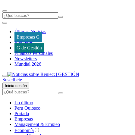
Últimas Noticias
Empresas G
Empresas
G de Gestión
Finanzas Personales
Newsletters
Mundial 2026
Suscríbete
Inicia sesión
Lo último
Peru Quiosco
Portada
Empresas
Management & Empleo
Economía