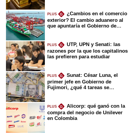
¿Cambios en el comercio
PLUS
G
exterior? El cambio aduanero al
que apuntaría el Gobierno de
Fujimori
UTP, UPN y Senati: las
PLUS
G
razones por la que los capitalinos
las prefieren para estudiar
Sunat: César Luna, el
PLUS
G
primer jefe en Gobierno de
Fujimori, ¿qué 4 tareas se
marcan urgentes?
Alicorp: qué ganó con la
PLUS
G
compra del negocio de Unilever
en Colombia