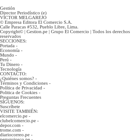
Gestión
Director Periodístico (e)
VÍCTOR MELGAREJO
© Empresa Editora El Comercio S.A.
Calle Paracas #532, Pueblo Libre, Lima.
Copyright© | Gestion.pe | Grupo El Comercio | Todos los derechos
reservados
SECCIONES:
Portada
-
Economía
-
Mundo
-
Perú
-
Tu Dinero
-
Tecnología
CONTACTO:
¿Quiénes somos?
-
Términos y Condiciones
-
Política de Privacidad
-
Politica de Cookies
-
Preguntas Frecuentes
SÍGUENOS:
Suscríbete
VISITE TAMBIÉN:
elcomercio.pe
-
clubelcomercio.pe
-
depor.com
-
trome.com
-
diariocorreo.pe
-
peruquiosco.pe
-