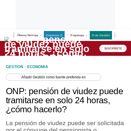
Últimas Noticias
Empresas G
Empresas
G de Gestión
Finanzas
Lo último
Peru Quiosco
SUSCRÍBETE
Portada
GESTION
>
ECONOMIA
Empresas
Añadir
Gestión
como fuente preferida en
Management & Empleo
ONP: pensión de viudez puede
Economía
tramitarse en solo 24 horas,
¿cómo hacerlo?
Mercados
Perú
La pensión de viudez puede ser solicitada
por el cónyuge del pensionista o
Política