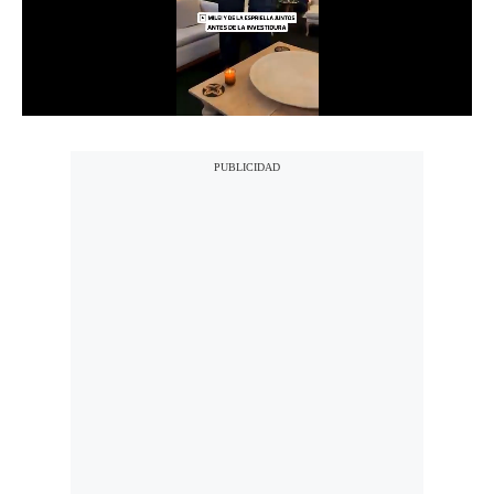
Notas Contratadas
Podcast
Gestión TV
Videos
Fotogalerías
gestion.pe
¿quiénes
Somos?
Términos
Y
Condiciones
Política
De
Privacidad