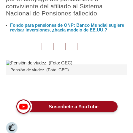
conviviente del afiliado al Sistema
Tu Dinero
Nacional de Pensiones fallecido.
Finanzas Personales
Fondo para pensiones de ONP: Banco Mundial sugiere
revisar inversiones, ¿hacia modelo de EE.UU.?
Inmobiliarias
Plus G
Opinión
Pensión de viudez. (Foto: GEC)
Editorial
Pregunta de hoy
Únete a nuestro canal
Blogs
Tendencias
Suscríbete a YouTube
Lujo
Viajes