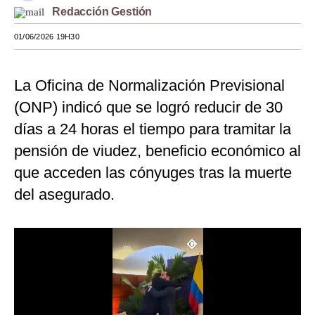
Redacción Gestión
Moda
01/06/2026 19H30
Estilos
Mundo
La Oficina de Normalización Previsional
(ONP) indicó que se logró reducir de 30
EEUU
días a 24 horas el tiempo para tramitar la
México
pensión de viudez, beneficio económico al
España
que acceden las cónyuges tras la muerte
Internacional
del asegurado.
Tecnología
Club del Suscriptor
Mix
G de Gestión