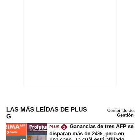
LAS MÁS LEÍDAS DE PLUS
Contenido de
G
Gestión
Ganancias de tres AFP se
PLUS
G
disparan más de 24%, pero en
una caen, ¿a cuál está afiliado