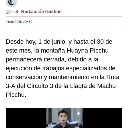
Moda
Redacción Gestión
Estilos
01/06/2026 20H30
Mundo
Desde hoy, 1 de junio, y hasta el 30 de
EEUU
este mes, la montaña Huayna Picchu
México
permanecerá cerrada, debido a la
España
ejecución de trabajos especializados de
conservación y mantenimiento en la Ruta
Internacional
3-A del Circuito 3 de la Llaqta de Machu
Tecnología
Picchu.
Club del Suscriptor
Mix
G de Gestión