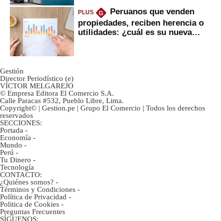
Peruanos que venden
PLUS
G
propiedades, reciben herencia o
utilidades: ¿cuál es su nueva
inversión clave?
Gestión
Director Periodístico (e)
VÍCTOR MELGAREJO
© Empresa Editora El Comercio S.A.
Calle Paracas #532, Pueblo Libre, Lima.
Copyright© | Gestion.pe | Grupo El Comercio | Todos los derechos
reservados
SECCIONES:
Portada
-
Economía
-
Mundo
-
Perú
-
Tu Dinero
-
Tecnología
CONTACTO:
¿Quiénes somos?
-
Términos y Condiciones
-
Política de Privacidad
-
Politica de Cookies
-
Preguntas Frecuentes
SÍGUENOS: