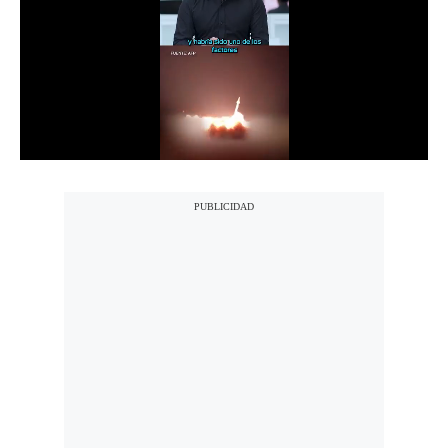
Notas Contratadas
Podcast
Gestión TV
Videos
Fotogalerías
gestion.pe
¿quiénes
Somos?
Términos
Y
Condiciones
Política
De
Privacidad