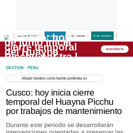
Últimas Noticias
Empresas G
Empresas
G de Gestión
Finanzas
Lo último
Peru Quiosco
SUSCRÍBETE
Portada
GESTION
>
PERU
Empresas
Añadir
Gestión
como fuente preferida en
Management & Empleo
Cusco: hoy inicia cierre
Economía
temporal del Huayna Picchu
por trabajos de mantenimiento
Mercados
Perú
Durante este periodo se desarrollarán
intervenciones orientadas a preservar las
Política