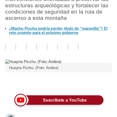
estructuras arqueológicas y fortalecer las
Tu Dinero
condiciones de seguridad en la ruta de
ascenso a esta montaña
Finanzas Personales
¿Machu Picchu podría perder título de “maravilla”? El
Inmobiliarias
reto urgente para el próximo gobierno
Plus G
Opinión
Editorial
Huayna Picchu. (Foto: Andina)
Pregunta de hoy
Blogs
Únete a nuestro canal
Tendencias
Suscríbete a YouTube
Lujo
Viajes