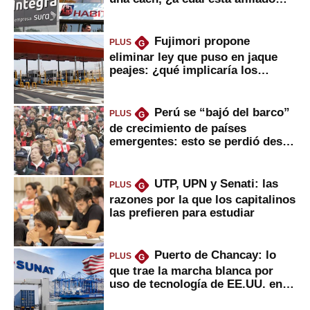
usted?
Fujimori propone
PLUS
G
eliminar ley que puso en jaque
peajes: ¿qué implicaría los
usuarios?
Perú se “bajó del barco”
PLUS
G
de crecimiento de países
emergentes: esto se perdió desde
2022
UTP, UPN y Senati: las
PLUS
G
razones por la que los capitalinos
las prefieren para estudiar
Puerto de Chancay: lo
PLUS
G
que trae la marcha blanca por
uso de tecnología de EE.UU. en
mercancías