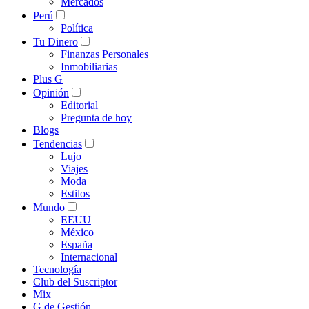
Mercados
Perú
Política
Tu Dinero
Finanzas Personales
Inmobiliarias
Plus G
Opinión
Editorial
Pregunta de hoy
Blogs
Tendencias
Lujo
Viajes
Moda
Estilos
Mundo
EEUU
México
España
Internacional
Tecnología
Club del Suscriptor
Mix
G de Gestión