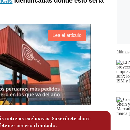
acas
identificadas donde esto sería
Lea el artículo
últimas