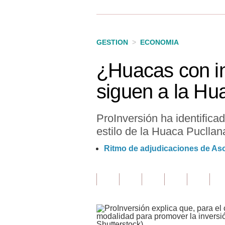
Finanzas Personales
Inmobiliarias
GESTION
>
ECONOMIA
Plus G
¿Huacas con in
Opinión
siguen a la Hu
Editorial
Pregunta de hoy
ProInversión ha identific
estilo de la Huaca Pucllan
Blogs
Ritmo de adjudicaciones de Aso
Tendencias
Lujo
Viajes
Moda