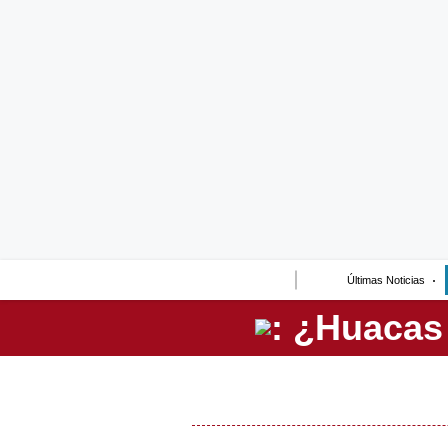
Lo último
Peru Quiosco
Portada
Empresas
Management & Empleo
Economía
Últimas Noticias
Mercados
Perú
Política
Tu Dinero