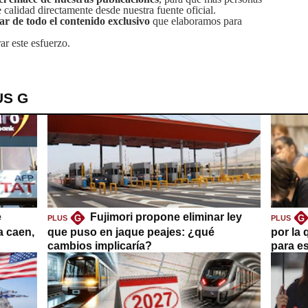
calidad directamente desde nuestra fuente oficial.
tar de todo el contenido exclusivo
que elaboramos para
ar este esfuerzo.
US G
e
Fujimori propone eliminar ley
G
G
PLUS
PLUS
a caen,
que puso en jaque peajes: ¿qué
por la 
cambios implicaría?
para es