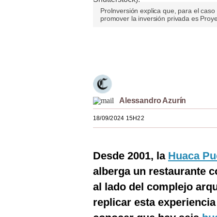
Estilos
ProInversión explica que, para el cas
promover la inversión privada es Proyec
Mundo
Únete a nuestro canal
EEUU
México
España
Alessandro Azurín
Internacional
18/09/2024 15H22
Tecnología
Club del Suscriptor
Desde 2001, la
Huaca Pu
Mix
alberga un restaurante co
G de Gestión
al lado del complejo ar
replicar esta experienci
Notas Contratadas