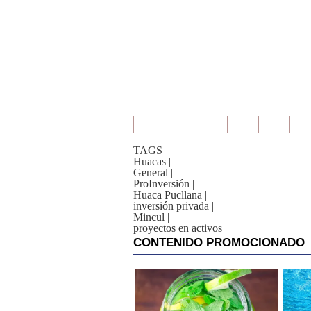
TAGS
Huacas
|
General
|
ProInversión
|
Huaca Pucllana
|
inversión privada
|
Mincul
|
proyectos en activos