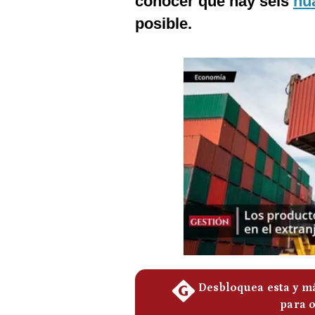
conocer que hay seis
hu
Podcast
posible.
Gestión TV
Videos
Fotogalerías
gestion.pe
¿quiénes
Somos?
Términos
Y
Condiciones
Política
De
Privacidad
Politica