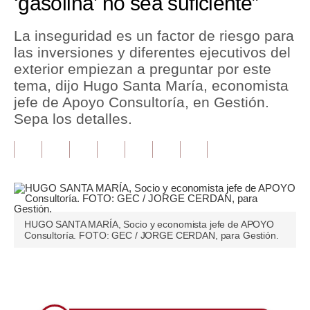
‘gasolina’ no sea suficiente”
Tu Dinero
La inseguridad es un factor de riesgo para
las inversiones y diferentes ejecutivos del
Finanzas Personales
exterior empiezan a preguntar por este
Inmobiliarias
tema, dijo Hugo Santa María, economista
jefe de Apoyo Consultoría, en Gestión.
Plus G
Sepa los detalles.
Opinión
Editorial
Pregunta de hoy
Blogs
HUGO SANTA MARÍA, Socio y economista jefe de APOYO
Consultoría. FOTO: GEC / JORGE CERDAN, para Gestión.
Tendencias
Lujo
Únete a nuestro canal
Viajes