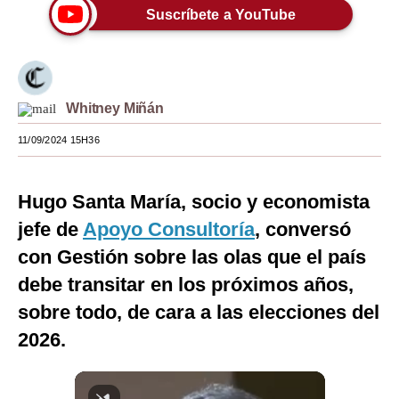
Suscríbete a YouTube
Moda
Estilos
Mundo
Whitney Miñán
EEUU
11/09/2024 15H36
México
Hugo Santa María, socio y economista
España
jefe de
Apoyo Consultoría
, conversó
Internacional
con Gestión sobre las olas que el país
Tecnología
debe transitar en los próximos años,
sobre todo, de cara a las elecciones del
Club del Suscriptor
2026.
Mix
G de Gestión