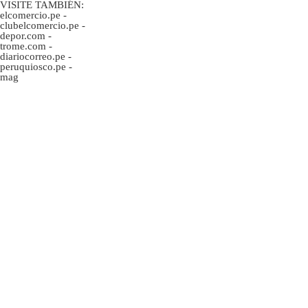
VISITE TAMBIÉN:
elcomercio.pe
-
clubelcomercio.pe
-
depor.com
-
trome.com
-
diariocorreo.pe
-
peruquiosco.pe
-
mag