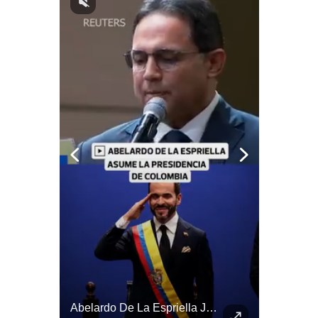
Notas Contratadas
Podcast
Gestión TV
Videos
Fotogalerías
gestion.pe
¿quiénes
Somos?
Términos
Y
Condiciones
Política
De
¿Por Qué EE.UU. Necesita Desesperadamente Al Golfo? | Gestión Mundo
Abelardo De La Espriella Juramenta Como Nuevo Presidente | Gestión Mundo
Privacidad