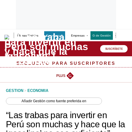
Últimas Noticias
Empresas G
Empresas
G de Gestión
Finanzas
Lo último
Peru Quiosco
SUSCRÍBETE
Portada
EXCLUSIVO PARA SUSCRIPTORES
Empresas
PLUS
G
Management & Empleo
GESTION
>
ECONOMIA
Economía
Añadir
Gestión
como fuente preferida en
Mercados
“Las trabas para invertir en
Perú
Perú son muchas y hace que la
Política