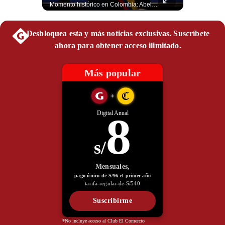
Esteban Silva, politólogo internacional, explica que Estados Unidos necesita el apoyo territorial y marítimo de sus aliados del Golfo para operar cerca de Irán. Según su análisis, Teherán busca amenazar su estabilidad energética y económica para que estos gobiernos presionen a Washington y lo obliguen a negociar. #Iran #EEUU #Geopolitica #NoticiasInternacionales #Shorts 👉 Suscríbete y activa la campana para no perderte nuestro análisis diario. 🌎 Síguenos en nuestras redes sociales: 📌 Web oficial: https://gestion.pe/mundo/ 📌 LinkedIn: http://bit.ly/3HYIET0 📌 X (Twitter): http://bit.ly/4noZtX9 📌 TikTok: http://bit.ly/4evB6TO
Momento histórico en Colombia: Abelardo de la Espriella prestó juramento y recibió la banda presidencial en la Arena USC de Cali, convirtiéndose oficialmente en el nuevo Presidente de la República para el periodo 2026-2030. Por primera vez en la historia reciente del país, la investidura presidencial se celebró fuera de Bogotá. ¿Qué opinas del inicio de este nuevo mandato constitucional? #DeLaEspriella #Colombia #PosesionPresidencial #Cali #Shorts 👉 Suscríbete y activa la campana para no perderte nuestro análisis diario. 🌎 Síguenos en nuestras redes sociales: 📌 Web oficial: https://gestion.pe/mundo/ 📌 LinkedIn: http://bit.ly/3HYIET0 📌 X (Twitter): http://bit.ly/4noZtX9 📌 TikTok: http://bit.ly/4evB6TO
Politica
De
Cookies
Preguntas
Frecuentes