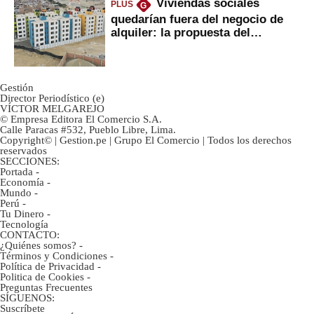
Viviendas sociales
PLUS
G
quedarían fuera del negocio de
alquiler: la propuesta del
gobierno
Gestión
Director Periodístico (e)
VÍCTOR MELGAREJO
© Empresa Editora El Comercio S.A.
Calle Paracas #532, Pueblo Libre, Lima.
Copyright© | Gestion.pe | Grupo El Comercio | Todos los derechos
reservados
SECCIONES:
Portada
-
Economía
-
Mundo
-
Perú
-
Tu Dinero
-
Tecnología
CONTACTO:
¿Quiénes somos?
-
Términos y Condiciones
-
Política de Privacidad
-
Politica de Cookies
-
Preguntas Frecuentes
SÍGUENOS:
Suscríbete