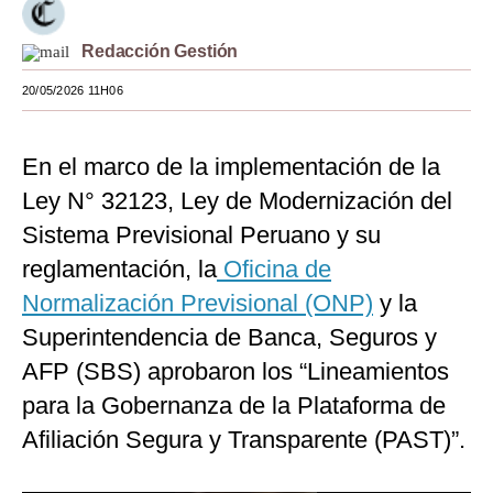
Moda
Redacción Gestión
Estilos
20/05/2026 11H06
Mundo
En el marco de la implementación de la
EEUU
Ley N° 32123, Ley de Modernización del
México
Sistema Previsional Peruano y su
España
reglamentación, la
Oficina de
Internacional
Normalización Previsional (ONP)
y la
Superintendencia de Banca, Seguros y
Tecnología
AFP (SBS) aprobaron los “Lineamientos
Club del Suscriptor
para la Gobernanza de la Plataforma de
Mix
Afiliación Segura y Transparente (PAST)”.
G de Gestión