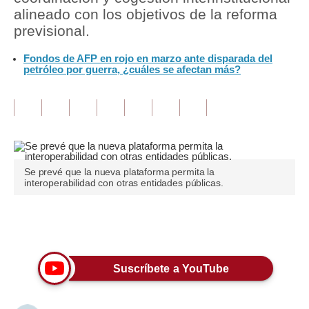
alineado con los objetivos de la reforma
Tu Dinero
previsional.
Finanzas Personales
Fondos de AFP en rojo en marzo ante disparada del
petróleo por guerra, ¿cuáles se afectan más?
Inmobiliarias
Plus G
Opinión
Editorial
Se prevé que la nueva plataforma permita la
interoperabilidad con otras entidades públicas.
Pregunta de hoy
Blogs
Únete a nuestro canal
Tendencias
Suscríbete a YouTube
Lujo
Viajes