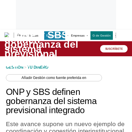
Últimas Noticias
Empresas G
Empresas
G de Gestión
Finanzas
Lo último
Peru Quiosco
SUSCRÍBETE
Portada
GESTION
>
TU DINERO
Empresas
Añadir
Gestión
como fuente preferida en
Management & Empleo
ONP y SBS definen
Economía
gobernanza del sistema
previsional integrado
Mercados
Perú
Este avance supone un nuevo ejemplo de
coordinación y cogestión interinstitucional
Política