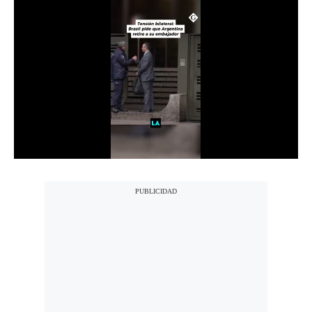
Notas Contratadas
Podcast
Gestión TV
Videos
Fotogalerías
gestion.pe
¿quiénes
Somos?
Términos
Y
Condiciones
Política
De
Privacidad