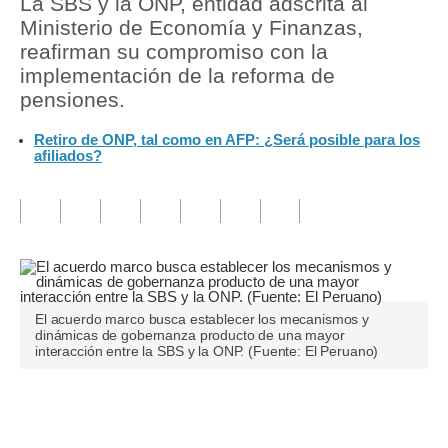
La SBS y la ONP, entidad adscrita al
Ministerio de Economía y Finanzas,
Tu Dinero
reafirman su compromiso con la
implementación de la reforma de
Finanzas Personales
pensiones.
Inmobiliarias
Retiro de ONP, tal como en AFP: ¿Será posible para los
afiliados?
Plus G
Opinión
Editorial
Pregunta de hoy
Blogs
El acuerdo marco busca establecer los mecanismos y
dinámicas de gobernanza producto de una mayor
interacción entre la SBS y la ONP. (Fuente: El Peruano)
Tendencias
Lujo
Únete a nuestro canal
Viajes