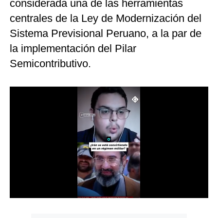
considerada una de las herramientas
Notas Contratadas
centrales de la Ley de Modernización del
Podcast
Sistema Previsional Peruano, a la par de
la implementación del Pilar
Gestión TV
Semicontributivo.
Videos
Fotogalerías
gestion.pe
¿quiénes
Somos?
Términos
Y
Condiciones
Política
De
Privacidad