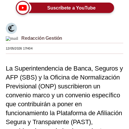
Suscríbete a YouTube
Moda
Estilos
Mundo
Redacción Gestión
EEUU
12/05/2026 17H04
México
España
La Superintendencia de Banca, Seguros y
AFP (SBS) y la Oficina de Normalización
Internacional
Previsional (ONP) suscribieron un
Tecnología
convenio marco y un convenio específico
Club del Suscriptor
que contribuirán a poner en
funcionamiento la Plataforma de Afiliación
Mix
Segura y Transparente (PAST),
G de Gestión