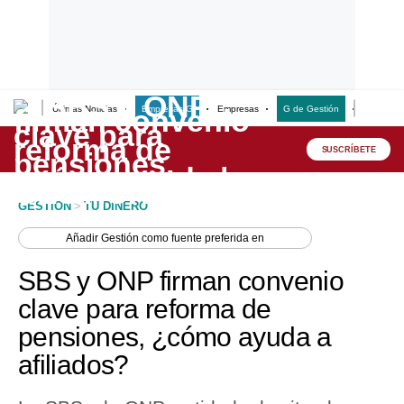
Últimas Noticias
Empresas G
Empresas
G de Gestión
Finanzas
Lo último
Peru Quiosco
SUSCRÍBETE
Portada
GESTION
>
TU DINERO
Empresas
Añadir
Gestión
como fuente preferida en
Management & Empleo
SBS y ONP firman convenio
Economía
clave para reforma de
pensiones, ¿cómo ayuda a
Mercados
afiliados?
Perú
Política