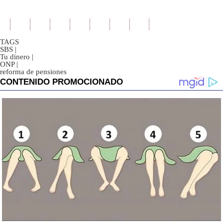
TAGS
SBS
|
Tu dinero
|
ONP
|
reforma de pensiones