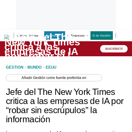
Últimas Noticias
Empresas G
Empresas
G de Gestión
Finanzas
Lo último
Peru Quiosco
SUSCRÍBETE
Portada
GESTION
>
MUNDO
>
EEUU
Empresas
Añadir
Gestión
como fuente preferida en
Management & Empleo
Jefe del The New York Times
Economía
critica a las empresas de IA por
“robar sin escrúpulos” la
Mercados
información
Perú
Política