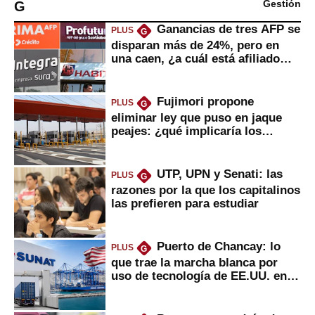
G
Gestión
Ganancias de tres AFP se
PLUS
G
disparan más de 24%, pero en
una caen, ¿a cuál está afiliado
usted?
Fujimori propone
PLUS
G
eliminar ley que puso en jaque
peajes: ¿qué implicaría los
usuarios?
UTP, UPN y Senati: las
PLUS
G
razones por la que los capitalinos
las prefieren para estudiar
Puerto de Chancay: lo
PLUS
G
que trae la marcha blanca por
uso de tecnología de EE.UU. en
mercancías