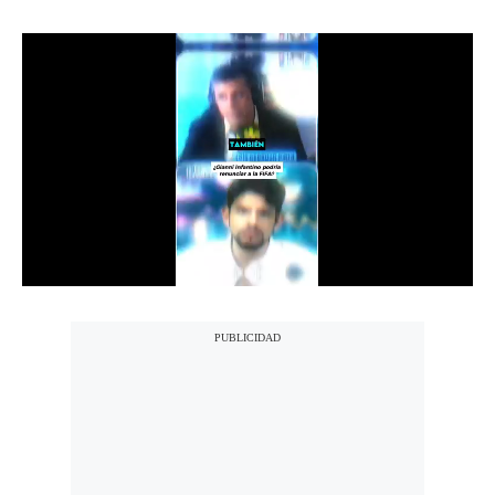
Notas Contratadas
Podcast
Gestión TV
Videos
Fotogalerías
gestion.pe
¿quiénes
Somos?
Términos
Y
Condiciones
Política
De
Privacidad