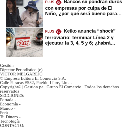
Bancos se pondrán duros
PLUS
G
con empresas por culpa de El
Niño, ¿por qué será bueno para
ahorristas?
Keiko anuncia “shock”
PLUS
G
ferroviario: terminar Línea 2 y
ejecutar la 3, 4, 5 y 6; ¿habrá
avances?
Gestión
Director Periodístico (e)
VÍCTOR MELGAREJO
© Empresa Editora El Comercio S.A.
Calle Paracas #532, Pueblo Libre, Lima.
Copyright© | Gestion.pe | Grupo El Comercio | Todos los derechos
reservados
SECCIONES:
Portada
-
Economía
-
Mundo
-
Perú
-
Tu Dinero
-
Tecnología
CONTACTO: