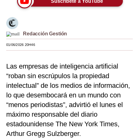
Suscríbete a YouTube
Moda
Estilos
Redacción Gestión
Mundo
01/06/2026 20H46
EEUU
México
Las empresas de inteligencia artificial
España
“roban sin escrúpulos la propiedad
Internacional
intelectual” de los medios de información,
lo que desembocará en un mundo con
Tecnología
“menos periodistas”, advirtió el lunes el
Club del Suscriptor
máximo responsable del diario
Mix
estadounidense The New York Times,
Arthur Gregg Sulzberger.
G de Gestión