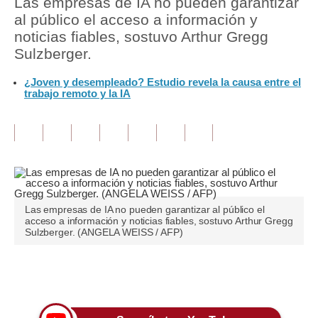
Las empresas de IA no pueden garantizar
al público el acceso a información y
Tu Dinero
noticias fiables, sostuvo Arthur Gregg
Sulzberger.
Finanzas Personales
¿Joven y desempleado? Estudio revela la causa entre el
Inmobiliarias
trabajo remoto y la IA
Plus G
Opinión
Editorial
Pregunta de hoy
Las empresas de IA no pueden garantizar al público el
acceso a información y noticias fiables, sostuvo Arthur Gregg
Blogs
Sulzberger. (ANGELA WEISS / AFP)
Tendencias
Únete a nuestro canal
Lujo
Viajes