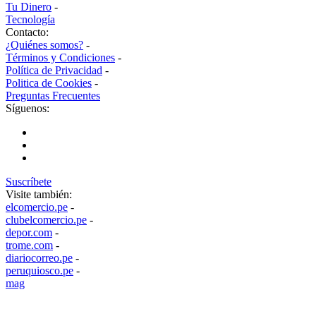
Tu Dinero
-
Tecnología
Contacto:
¿Quiénes somos?
-
Términos y Condiciones
-
Política de Privacidad
-
Politica de Cookies
-
Preguntas Frecuentes
Síguenos:
Suscríbete
Visite también:
elcomercio.pe
-
clubelcomercio.pe
-
depor.com
-
trome.com
-
diariocorreo.pe
-
peruquiosco.pe
-
mag