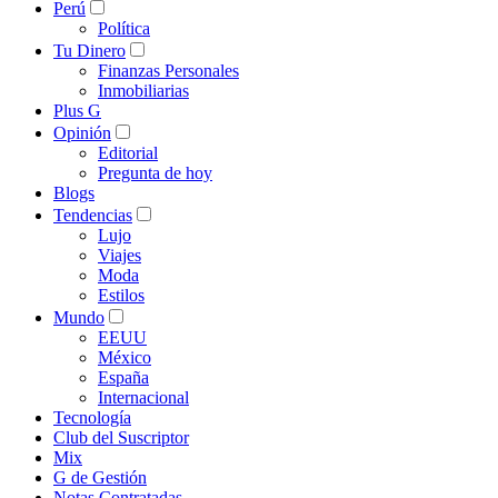
Perú
Política
Tu Dinero
Finanzas Personales
Inmobiliarias
Plus G
Opinión
Editorial
Pregunta de hoy
Blogs
Tendencias
Lujo
Viajes
Moda
Estilos
Mundo
EEUU
México
España
Internacional
Tecnología
Club del Suscriptor
Mix
G de Gestión
Notas Contratadas