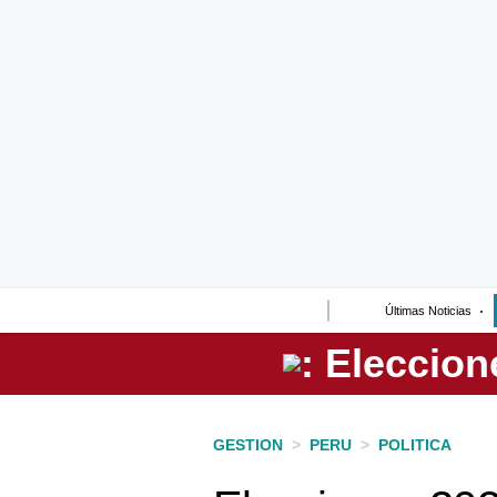
Lo último
Peru Quiosco
Portada
Empresas
Management & Empleo
Economía
Últimas Noticias
Mercados
Perú
Política
GESTION
>
PERU
>
POLITICA
Tu Dinero