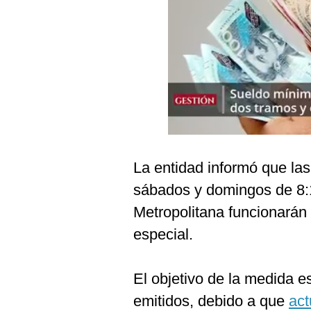
Podcast
Gestión TV
Videos
Fotogalerías
gestion.pe
La entidad informó que las
¿quiénes
sábados y domingos de 8:1
Somos?
Metropolitana funcionarán
Términos
Y
especial.
Condiciones
Política
De
El objetivo de la medida e
Privacidad
emitidos, debido a que
act
Politica