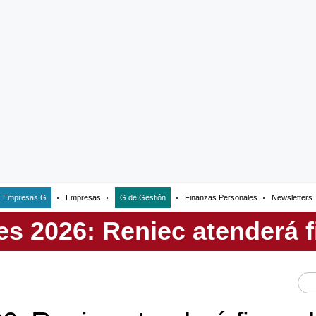
Empresas G
Empresas
G de Gestión
Finanzas Personales
Newsletters