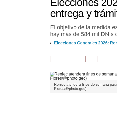
Elecciones 202
Finanzas Personales
entrega y trám
Inmobiliarias
El objetivo de la medida e
Plus G
hay más de 584 mil DNIs q
Opinión
Elecciones Generales 2026: Reni
Editorial
Pregunta de hoy
Blogs
Tendencias
Reniec atenderá fines de semana para
Flores/@photo.gec)
Lujo
Viajes
Únete a nuestro canal
Moda