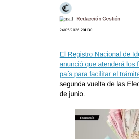
Estilos
Mundo
Redacción Gestión
24/05/2026 20H30
EEUU
México
El Registro Nacional de Id
España
anunció que atenderá los 
Internacional
país para facilitar el trám
Tecnología
segunda vuelta de las Ele
de junio.
Club del Suscriptor
Mix
G de Gestión
Notas Contratadas