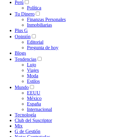
Perú
Política
Tu Dinero
Finanzas Personales
Inmobiliarias
Plus G
Opinión
Editorial
Pregunta de hoy
Blogs
Tendencias
Lujo
Viajes
Moda
Estilos
Mundo
EEUU
México
España
Internacional
Tecnología
Club del Suscriptor
Mix
G de Gestión
Notas Contratadas