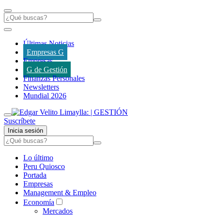
Últimas Noticias
Empresas G
Empresas
G de Gestión
Finanzas Personales
Newsletters
Mundial 2026
Suscríbete
Inicia sesión
Lo último
Peru Quiosco
Portada
Empresas
Management & Empleo
Economía
Mercados