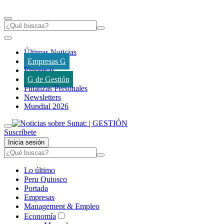
Últimas Noticias
Empresas G
Empresas
G de Gestión
Finanzas Personales
Newsletters
Mundial 2026
Suscríbete
Inicia sesión
Lo último
Peru Quiosco
Portada
Empresas
Management & Empleo
Economía