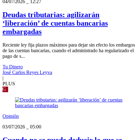
04/07/2026
_
12:27
Deudas tributarias: agilizarán
‘liberación’ de cuentas bancarias
embargadas
Reciente ley fija plazos máximos para dejar sin efecto los embargos
de las cuentas bancarias, cuando el administrado ha regularizado el
pago de s...
Tu Dinero
José Carlos Reyes Leyva
|
PLUS
G
Opinión
03/07/2026
_
05:00
Cuando no se puede deducir lo que se