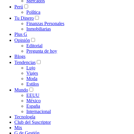
Mercados
Perú
Política
Tu Dinero
Finanzas Personales
Inmobiliarias
Plus G
Opinión
Editorial
Pregunta de hoy
Blogs
Tendencias
Lujo
Viajes
Moda
Estilos
Mundo
EEUU
México
España
Internacional
Tecnología
Club del Suscriptor
Mix
G de Gestión