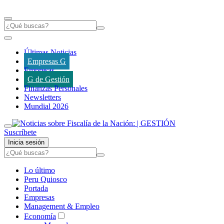
Últimas Noticias
Empresas G
Empresas
G de Gestión
Finanzas Personales
Newsletters
Mundial 2026
Suscríbete
Inicia sesión
Lo último
Peru Quiosco
Portada
Empresas
Management & Empleo
Economía