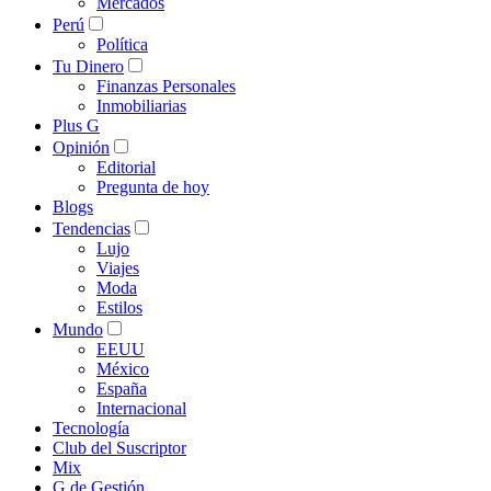
Mercados
Perú
Política
Tu Dinero
Finanzas Personales
Inmobiliarias
Plus G
Opinión
Editorial
Pregunta de hoy
Blogs
Tendencias
Lujo
Viajes
Moda
Estilos
Mundo
EEUU
México
España
Internacional
Tecnología
Club del Suscriptor
Mix
G de Gestión