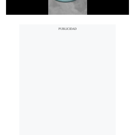
Notas Contratadas
Podcast
Gestión TV
Videos
Fotogalerías
gestion.pe
¿quiénes
Somos?
Términos
Y
Condiciones
Política
De
Privacidad