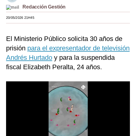
Redacción Gestión
Moda
20/05/2026 21H45
Estilos
Mundo
El Ministerio Público solicita 30 años de
EEUU
prisión
para el expresentador de televisión
Andrés Hurtado
y para la suspendida
México
fiscal Elizabeth Peralta, 24 años.
España
Internacional
Tecnología
Club del Suscriptor
Mix
G de Gestión