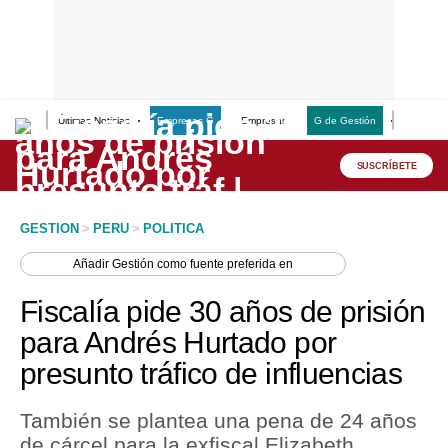
Últimas Noticias
Empresas G
Empresas
G de Gestión
Finanzas
Lo último
Peru Quiosco
SUSCRÍBETE
Portada
GESTION
>
PERU
>
POLITICA
Empresas
Añadir
Gestión
como fuente preferida en
Management & Empleo
Fiscalía pide 30 años de prisión
Economía
para Andrés Hurtado por
presunto tráfico de influencias
Mercados
Perú
También se plantea una pena de 24 años
de cárcel para la exfiscal Elizabeth
Política