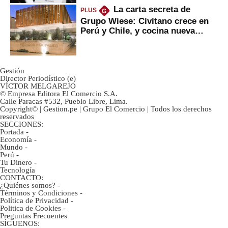
La carta secreta de
PLUS
G
Grupo Wiese: Civitano crece en
Perú y Chile, y cocina nueva
marca
Gestión
Director Periodístico (e)
VÍCTOR MELGAREJO
© Empresa Editora El Comercio S.A.
Calle Paracas #532, Pueblo Libre, Lima.
Copyright© | Gestion.pe | Grupo El Comercio | Todos los derechos
reservados
SECCIONES:
Portada
-
Economía
-
Mundo
-
Perú
-
Tu Dinero
-
Tecnología
CONTACTO:
¿Quiénes somos?
-
Términos y Condiciones
-
Política de Privacidad
-
Politica de Cookies
-
Preguntas Frecuentes
SÍGUENOS: