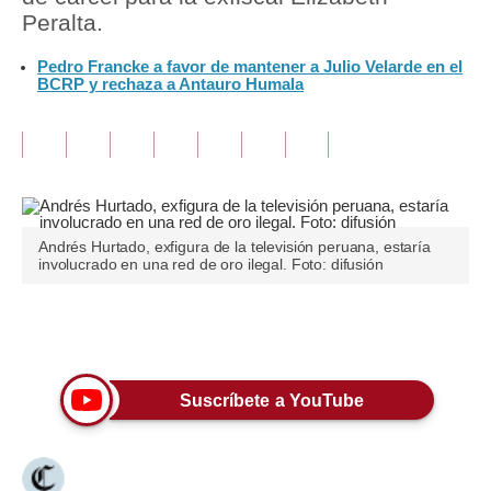
Peralta.
Tu Dinero
Pedro Francke a favor de mantener a Julio Velarde en el
BCRP y rechaza a Antauro Humala
Finanzas Personales
Inmobiliarias
Plus G
Opinión
Andrés Hurtado, exfigura de la televisión peruana, estaría
Editorial
involucrado en una red de oro ilegal. Foto: difusión
Pregunta de hoy
Únete a nuestro canal
Blogs
Tendencias
Suscríbete a YouTube
Lujo
Viajes