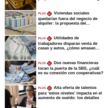
Viviendas sociales
PLUS
G
quedarían fuera del negocio de
alquiler: la propuesta del
gobierno
Utilidades de
PLUS
G
trabajadores disparan venta de
casas y autos, ¿cómo amasan
tanta liquidez?
Dos nuevas financieras
PLUS
G
tocan la puerta de la SBS, ¿cuál
es su conexión con cooperativas?
Alta oferta de talentos
PLUS
G
para ‘estos niveles’ impacta en el
aumento de sueldo: los detalles