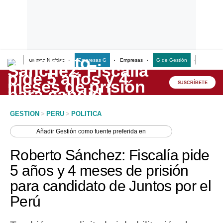
Últimas Noticias
Empresas G
Empresas
G de Gestión
Finanzas
Lo último
Peru Quiosco
SUSCRÍBETE
Portada
GESTION
>
PERU
>
POLITICA
Empresas
Añadir
Gestión
como fuente preferida en
Management & Empleo
Roberto Sánchez: Fiscalía pide
Economía
5 años y 4 meses de prisión
para candidato de Juntos por el
Mercados
Perú
Perú
Política