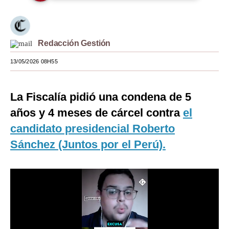
Moda
Estilos
Redacción Gestión
Mundo
13/05/2026 08H55
EEUU
La Fiscalía pidió una condena de 5
México
años y 4 meses de cárcel contra
el
España
candidato presidencial Roberto
Internacional
Sánchez (Juntos por el Perú).
Tecnología
Club del Suscriptor
Mix
G de Gestión