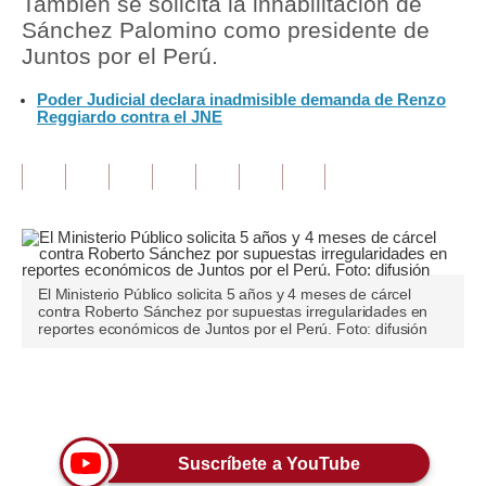
También se solicita la inhabilitación de
Sánchez Palomino como presidente de
Tu Dinero
Juntos por el Perú.
Finanzas Personales
Poder Judicial declara inadmisible demanda de Renzo
Reggiardo contra el JNE
Inmobiliarias
Plus G
Opinión
Editorial
El Ministerio Público solicita 5 años y 4 meses de cárcel
Pregunta de hoy
contra Roberto Sánchez por supuestas irregularidades en
reportes económicos de Juntos por el Perú. Foto: difusión
Blogs
Tendencias
Únete a nuestro canal
Lujo
Suscríbete a YouTube
Viajes