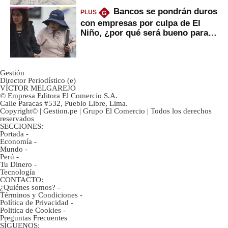
Bancos se pondrán duros
PLUS
G
con empresas por culpa de El
Niño, ¿por qué será bueno para
ahorristas?
Gestión
Director Periodístico (e)
VÍCTOR MELGAREJO
© Empresa Editora El Comercio S.A.
Calle Paracas #532, Pueblo Libre, Lima.
Copyright© | Gestion.pe | Grupo El Comercio | Todos los derechos
reservados
SECCIONES:
Portada
-
Economía
-
Mundo
-
Perú
-
Tu Dinero
-
Tecnología
CONTACTO:
¿Quiénes somos?
-
Términos y Condiciones
-
Política de Privacidad
-
Politica de Cookies
-
Preguntas Frecuentes
SÍGUENOS: