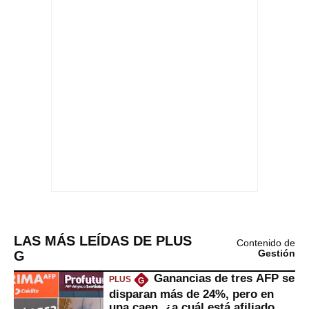
LAS MÁS LEÍDAS DE PLUS
Contenido de
G
Gestión
Ganancias de tres AFP se
PLUS
G
disparan más de 24%, pero en
una caen, ¿a cuál está afiliado