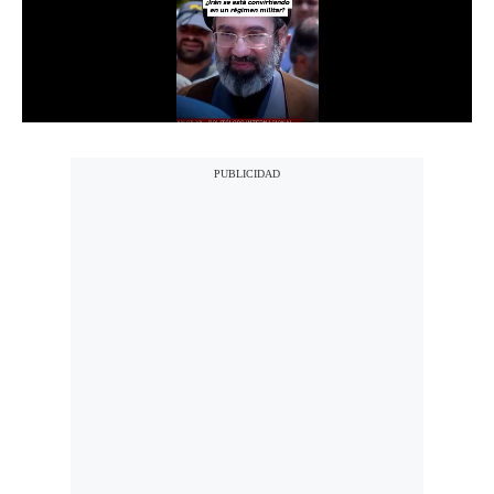
Notas Contratadas
Podcast
Gestión TV
Videos
Fotogalerías
gestion.pe
¿quiénes
Somos?
Términos
Y
Condiciones
Política
De
Privacidad