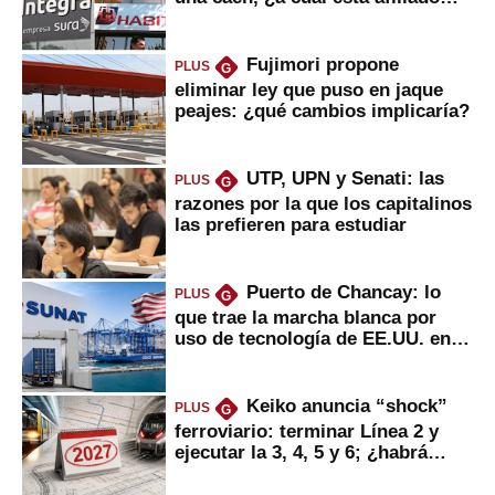
usted?
Fujimori propone
PLUS
G
eliminar ley que puso en jaque
peajes: ¿qué cambios implicaría?
UTP, UPN y Senati: las
PLUS
G
razones por la que los capitalinos
las prefieren para estudiar
Puerto de Chancay: lo
PLUS
G
que trae la marcha blanca por
uso de tecnología de EE.UU. en
mercancías
Keiko anuncia “shock”
PLUS
G
ferroviario: terminar Línea 2 y
ejecutar la 3, 4, 5 y 6; ¿habrá
avances?