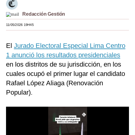
Moda
Redacción Gestión
Estilos
11/05/2026 19H45
Mundo
El
Jurado Electoral Especial Lima Centro
EEUU
1 anunció los resultados presidenciales
México
en los distritos de su jurisdicción, en los
España
cuales ocupó el primer lugar el candidato
Internacional
Rafael López Aliaga (Renovación
Popular).
Tecnología
Club del Suscriptor
Mix
G de Gestión