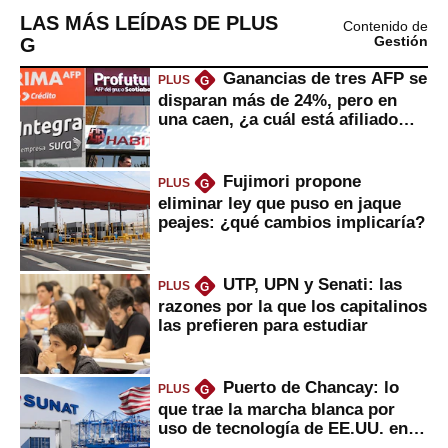
LAS MÁS LEÍDAS DE PLUS
Contenido de
G
Gestión
Ganancias de tres AFP se
PLUS
G
disparan más de 24%, pero en
una caen, ¿a cuál está afiliado
usted?
Fujimori propone
PLUS
G
eliminar ley que puso en jaque
peajes: ¿qué cambios implicaría?
UTP, UPN y Senati: las
PLUS
G
razones por la que los capitalinos
las prefieren para estudiar
Puerto de Chancay: lo
PLUS
G
que trae la marcha blanca por
uso de tecnología de EE.UU. en
mercancías