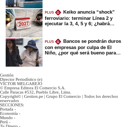
Keiko anuncia “shock”
PLUS
G
ferroviario: terminar Línea 2 y
ejecutar la 3, 4, 5 y 6; ¿habrá
avances?
Bancos se pondrán duros
PLUS
G
con empresas por culpa de El
Niño, ¿por qué será bueno para
ahorristas?
Gestión
Director Periodístico (e)
VÍCTOR MELGAREJO
© Empresa Editora El Comercio S.A.
Calle Paracas #532, Pueblo Libre, Lima.
Copyright© | Gestion.pe | Grupo El Comercio | Todos los derechos
reservados
SECCIONES:
Portada
-
Economía
-
Mundo
-
Perú
-
Tu Dinero
-