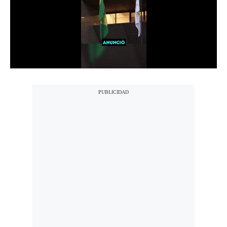
Notas Contratadas
Podcast
Gestión TV
Videos
Fotogalerías
gestion.pe
¿quiénes
Somos?
Términos
Y
Condiciones
Política
De
Privacidad