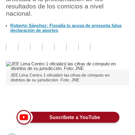
resultados de los comicios a nivel
Tu Dinero
nacional.
Finanzas Personales
Roberto Sánchez: Fiscalía lo acusa de presunta falsa
declaración de aportes
Inmobiliarias
Plus G
Opinión
Editorial
JEE Lima Centro 1 oficializó las cifras de cómputo en
distritos de su jurisdicción. Foto: JNE
Pregunta de hoy
Blogs
Únete a nuestro canal
Tendencias
Suscríbete a YouTube
Lujo
Viajes