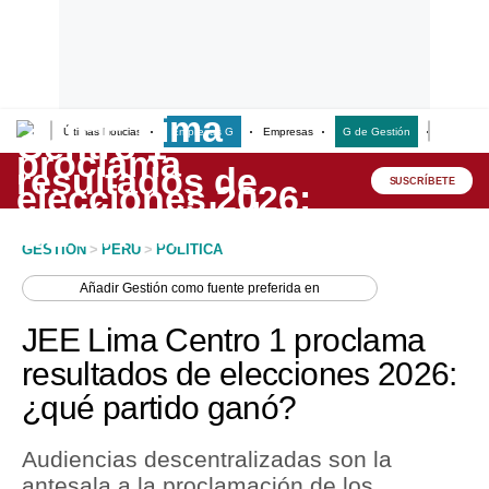
Últimas Noticias
Empresas G
Empresas
G de Gestión
Finanzas
Lo último
Peru Quiosco
SUSCRÍBETE
Portada
GESTION
>
PERU
>
POLITICA
Empresas
Añadir
Gestión
como fuente preferida en
Management & Empleo
JEE Lima Centro 1 proclama
Economía
resultados de elecciones 2026:
¿qué partido ganó?
Mercados
Perú
Audiencias descentralizadas son la
antesala a la proclamación de los
Política