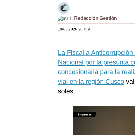
Estilos
Mundo
Redacción Gestión
19/05/2026 20H59
EEUU
México
La Fiscalía Anticorrupción
España
Nacional por la presunta c
Internacional
concesionaria para la rea
Tecnología
vial en la región Cusco
val
soles.
Club del Suscriptor
Mix
G de Gestión
Notas Contratadas