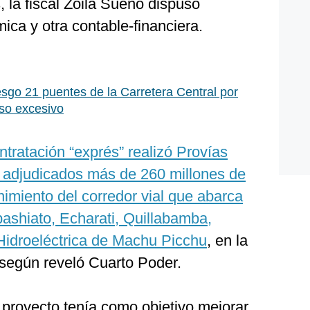
 la fiscal Zoila Sueno dispuso
ica y otra contable-financiera.
esgo 21 puentes de la Carretera Central por
so excesivo
ntratación “exprés” realizó Provías
 adjudicados más de 260 millones de
imiento del corredor vial que abarca
pashiato, Echarati, Quillabamba,
Hidroeléctrica de Machu Picchu
, en la
 según reveló Cuarto Poder.
l proyecto tenía como objetivo mejorar