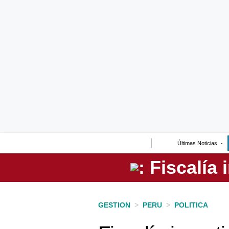
Lo último
Peru Quiosco
Portada
Empresas
Management & Empleo
Economía
Últimas Noticias
Mercados
Perú
Política
GESTION
>
PERU
>
POLITICA
Tu Dinero