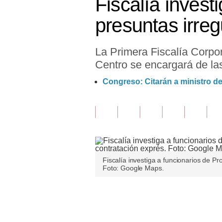
Fiscalía invest
Finanzas Personales
presuntas irre
Inmobiliarias
La Primera Fiscalía Corpo
Plus G
Centro se encargará de las
Opinión
Congreso: Citarán a ministro d
Editorial
Pregunta de hoy
Blogs
Tendencias
Fiscalía investiga a funcionarios de Pr
Foto: Google Maps.
Lujo
Viajes
Únete a nuestro canal
Moda