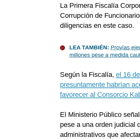
De
La Primera Fiscalía Corpor
Cookies
Corrupción de Funcionario
Preguntas
Frecuentes
diligencias en este caso.
LEA TAMBIÉN:
Provías eje
millones pese a medida caut
Según la Fiscalía,
el 16 de
presuntamente habrían ace
favorecer al Consorcio Kab
El Ministerio Público seña
pese a una orden judicial 
administrativos que afecta