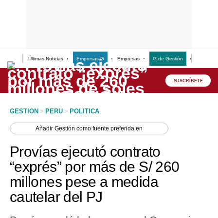
Últimas Noticias
Empresas G
Empresas
G de Gestión
Finanzas
Lo último
Peru Quiosco
SUSCRÍBETE
Portada
GESTION
>
PERU
>
POLITICA
Empresas
Añadir
Gestión
como fuente preferida en
Management & Empleo
Provías ejecutó contrato
Economía
“exprés” por más de S/ 260
millones pese a medida
Mercados
cautelar del PJ
Perú
Política