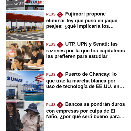
usted?
Fujimori propone
PLUS
G
eliminar ley que puso en jaque
peajes: ¿qué implicaría los
usuarios?
UTP, UPN y Senati: las
PLUS
G
razones por la que los capitalinos
las prefieren para estudiar
Puerto de Chancay: lo
PLUS
G
que trae la marcha blanca por
uso de tecnología de EE.UU. en
mercancías
Bancos se pondrán duros
PLUS
G
con empresas por culpa de El
Niño, ¿por qué será bueno para
ahorristas?