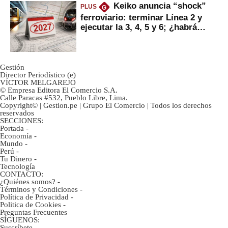
Keiko anuncia “shock”
PLUS
G
ferroviario: terminar Línea 2 y
ejecutar la 3, 4, 5 y 6; ¿habrá
avances?
Gestión
Director Periodístico (e)
VÍCTOR MELGAREJO
© Empresa Editora El Comercio S.A.
Calle Paracas #532, Pueblo Libre, Lima.
Copyright© | Gestion.pe | Grupo El Comercio | Todos los derechos
reservados
SECCIONES:
Portada
-
Economía
-
Mundo
-
Perú
-
Tu Dinero
-
Tecnología
CONTACTO:
¿Quiénes somos?
-
Términos y Condiciones
-
Política de Privacidad
-
Politica de Cookies
-
Preguntas Frecuentes
SÍGUENOS:
Suscríbete