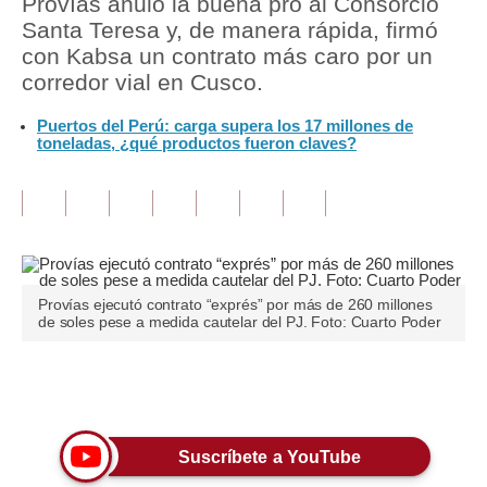
Provías anuló la buena pro al Consorcio
Santa Teresa y, de manera rápida, firmó
Tu Dinero
con Kabsa un contrato más caro por un
corredor vial en Cusco.
Finanzas Personales
Puertos del Perú: carga supera los 17 millones de
Inmobiliarias
toneladas, ¿qué productos fueron claves?
Plus G
Opinión
Editorial
Pregunta de hoy
Provías ejecutó contrato “exprés” por más de 260 millones
de soles pese a medida cautelar del PJ. Foto: Cuarto Poder
Blogs
Tendencias
Únete a nuestro canal
Lujo
Suscríbete a YouTube
Viajes