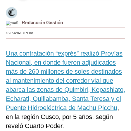
Moda
Estilos
Redacción Gestión
Mundo
18/05/2026 07H08
EEUU
Una contratación “exprés” realizó Provías
México
Nacional, en donde fueron adjudicados
España
más de 260 millones de soles destinados
Internacional
al mantenimiento del corredor vial que
abarca las zonas de Quimbiri, Kepashiato,
Tecnología
Echarati, Quillabamba, Santa Teresa y el
Club del Suscriptor
Puente Hidroeléctrica de Machu Picchu
,
Mix
en la región Cusco, por 5 años, según
reveló Cuarto Poder.
G de Gestión