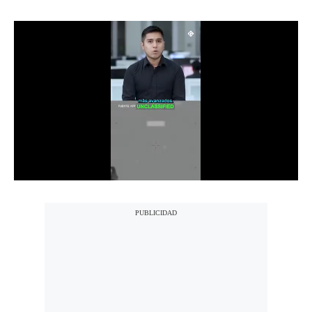
Notas Contratadas
Podcast
Gestión TV
Videos
Fotogalerías
gestion.pe
¿quiénes
Somos?
Términos
Y
Condiciones
Política
De
Privacidad